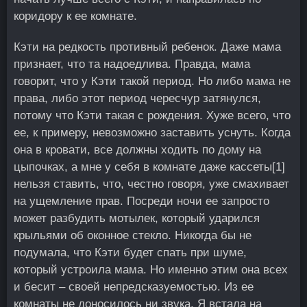
коридору к ее комнате.
Кэти на редкость противный ребенок. Даже мама
признает, что та надоедлива. Правда, мама
говорит, что у Кэти такой период. Но либо мама не
права, либо этот период чересчур затянулся,
потому что Кэти такая с рождения. Хуже всего, что
ее, к примеру, невозможно заставить уснуть. Когда
она в кровати, все должны ходить по дому на
цыпочках, а мне у себя в комнате даже кассеты
[1]
нельзя ставить, что, честно говоря, уже смахивает
на ущемление прав. Посреди ночи ее запросто
может разбудить мотылек, который ударился
крыльями об оконное стекло. Никогда бы не
подумала, что Кэти будет спать при шуме,
который устроила мама. Но именно этим она всех
и бесит – своей непредсказуемостью. Из ее
комнаты не доносилось ни звука. Я встала на