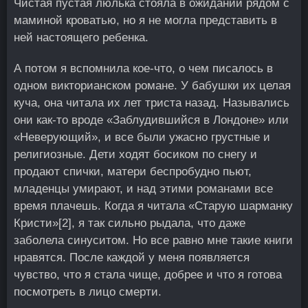
Чистая пустая люлька стояла в ожидании рядом с
маминой кроватью, но я не могла представить в
ней настоящего ребенка.
А потом я вспомнила кое-что, о чем писалось в
одном викторианском романе. У бабушки их целая
куча, она читала их лет триста назад. Назывались
они как-то вроде «Заблудившийся в Лондоне» или
«Неверующий», и все были ужасно грустные и
религиозные. Дети ходят босиком по снегу и
продают спички, матери беспробудно пьют,
младенцы умирают, и над этими романами все
время плачешь. Когда я читала «Старую шарманку
Кристи»
[2]
, я так сильно рыдала, что даже
заболела синуситом. Но все равно мне такие книги
нравятся. После каждой у меня появляется
чувство, что я стала чище, добрее и что я готова
посмотреть в лицо смерти.