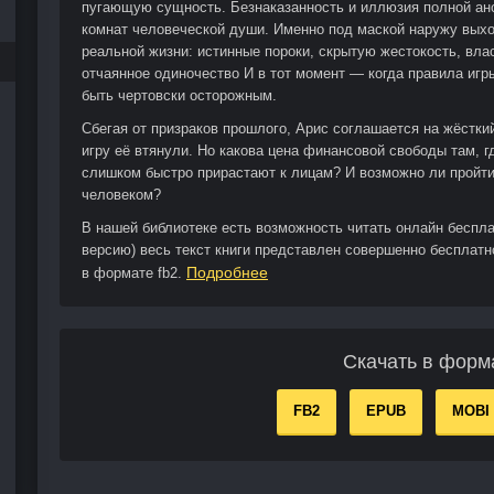
пугающую сущность. Безнаказанность и иллюзия полной ан
комнат человеческой души. Именно под маской наружу выхо
реальной жизни: истинные пороки, скрытую жестокость, влас
отчаянное одиночество И в тот момент — когда правила иг
быть чертовски осторожным.
Сбегая от призраков прошлого, Арис соглашается на жёсткий
игру её втянули. Но какова цена финансовой свободы там, г
слишком быстро прирастают к лицам? И возможно ли пройти
человеком?
В нашей библиотеке есть возможность читать онлайн беспл
версию) весь текст книги представлен совершенно бесплатн
Подробнее
в формате fb2.
Скачать в форм
FB2
EPUB
MOBI