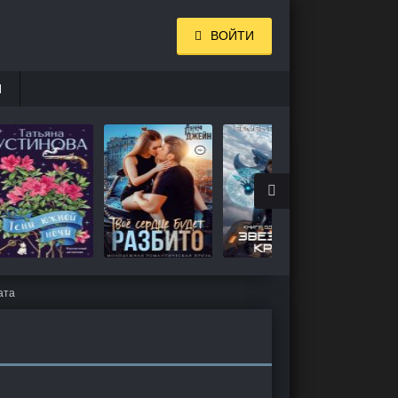
ВОЙТИ
И
ата