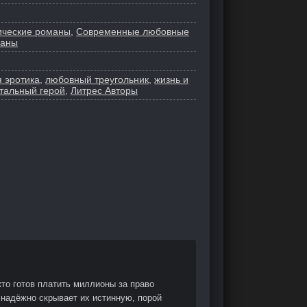
ические романы
,
Современные любовные
маны
 эротика
,
любовный треугольник
,
жизнь и
тальный герой
,
Литрес Авторы
то готов платить миллионы за право
 надёжно скрывает их истинную, порой