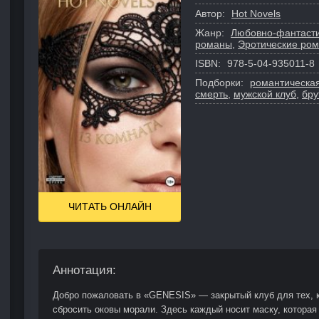
Автор:
Hot Novels
Жанр:
Любовно-фантаст
романы
,
Эротические ро
ISBN:
978-5-04-935011-8
Подборки:
романтическая
смерть
,
мужской клуб
,
бру
ЧИТАТЬ ОНЛАЙН
Аннотация:
Добро пожаловать в «GENESIS» — закрытый клуб для тех, к
сбросить оковы морали. Здесь каждый носит маску, которая