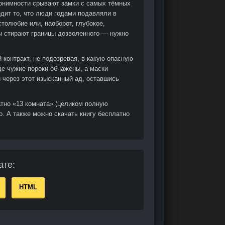
онимности срывают замки с самых тёмных
дит то, что люди годами подавляли в
толюбие или, наоборот, глубокое,
ры стирают границы дозволенного — нужно
 контракт, не подозревая, в какую опасную
де чужие пороки обнажены, а маски
 через этот изысканный ад, оставшись
атно «13 комната» (целиком полную
о. А также можно скачать книгу бесплатно
ате:
HTML