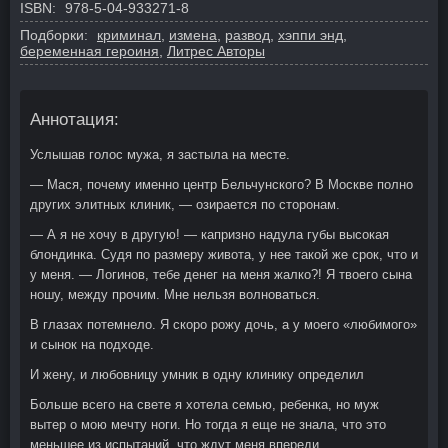
ISBN:
978-5-04-933271-8
Подборки:
криминал
,
измена
,
развод
,
хэппи энд
,
беременная героиня
,
Литрес Авторы
Аннотация:
Услышав голос мужа, я застыла на месте.
— Мася, почему именно центр Бельчунского? В Москве полно
других элитных клиник, — озирается по сторонам.
— А я не хочу в другую! — капризно надула губы высокая
блондинка. Судя по размеру живота, у нее такой же срок, что и
у меня. — Логинов, тебе денег на меня жалко?! Я твоего сына
ношу, между прочим. Мне нельзя волноваться.
В глазах потемнело. Я скоро рожу дочь, а у моего «любимого»
и сынок на подходе.
И жену, и любовницу умник в одну клинику определил
Больше всего на свете я хотела семью, ребенка, но муж
вытер о мою мечту ноги. Но тогда я еще не знала, что это
меньшее из испытаний, что ждут меня впереди