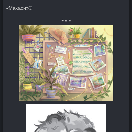
«Махаон»®
* * *