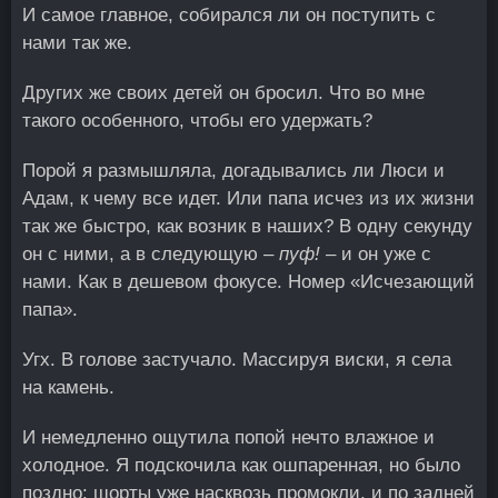
И самое главное, собирался ли он поступить с
нами так же.
Других же своих детей он бросил. Что во мне
такого особенного, чтобы его удержать?
Порой я размышляла, догадывались ли Люси и
Адам, к чему все идет. Или папа исчез из их жизни
так же быстро, как возник в наших? В одну секунду
он с ними, а в следующую –
пуф!
– и он уже с
нами. Как в дешевом фокусе. Номер «Исчезающий
папа».
Угх. В голове застучало. Массируя виски, я села
на камень.
И немедленно ощутила попой нечто влажное и
холодное. Я подскочила как ошпаренная, но было
поздно: шорты уже насквозь промокли, и по задней