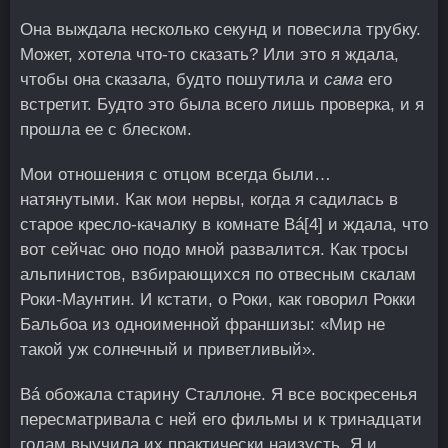
Она выждала несколько секунд и повесила трубку.
Может, хотела что-то сказать? Или это я ждала,
чтобы она сказала, будто пошутила и
сама
его
встретит. Будто это была всего лишь проверка, и я
прошла ее с блеском.
Мои отношения с отцом всегда были…
натянутыми. Как мои нервы, когда я садилась в
старое кресло-качалку в комнате Bá
[4]
и ждала, что
вот сейчас оно подо мной развалится. Как тросы
альпинистов, взбирающихся по отвесным скалам
Роки-Маунтин. И кстати, о Роки, как говорил Рокки
Бальбоа из одноименной франшизы: «Мир не
такой уж солнечный и приветливый».
Bá обожала старину Сталлоне. Я все воскресенья
пересматривала с ней его фильмы и к тринадцати
годам выучила их практически наизусть. Я и