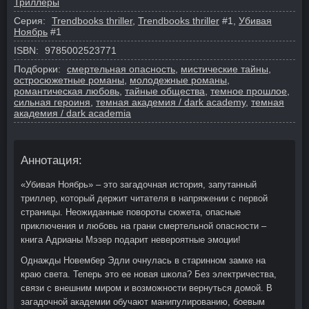
Триллеры
Серия:
Trendbooks thriller
,
Trendbooks thriller
#1,
Убивая
Ноябрь
#1
ISBN:
9785002523771
Подборки:
смертельная опасность
,
мистические тайны
,
остросюжетные романы
,
молодежные романы
,
романтическая любовь
,
тайные общества
,
темное прошлое
,
сильная героиня
,
темная академия / dark academy
,
темная
академия / dark academia
Аннотация:
«Убивая Ноябрь» – это загадочная история, запутанный
триллер, который держит читателя в напряжении с первой
страницы. Неожиданные повороты сюжета, опасные
приключения и любовь на грани смертельной опасности –
книга Адрианы Мэзер подарит невероятные эмоции!
Однажды Новембер Эдли очнулась в старинном замке на
краю света. Теперь это ее новая школа? Без электричества,
связи с внешним миром и возможности вернуться домой. В
загадочной академии обучают манипулированию, боевым