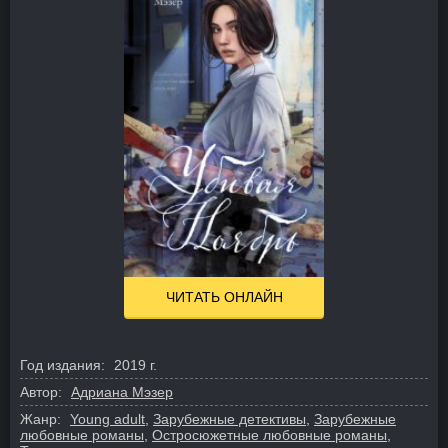
ЧИТАТЬ ОНЛАЙН
Год издания:
2019 г.
Автор:
Адриана Мэзер
Жанр:
Young adult
,
Зарубежные детективы
,
Зарубежные
любовные романы
,
Остросюжетные любовные романы
,