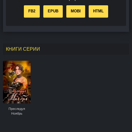
FB2
EPUB
MOBI
HTML
КНИГИ СЕРИИ
Преследуя
Ноябрь