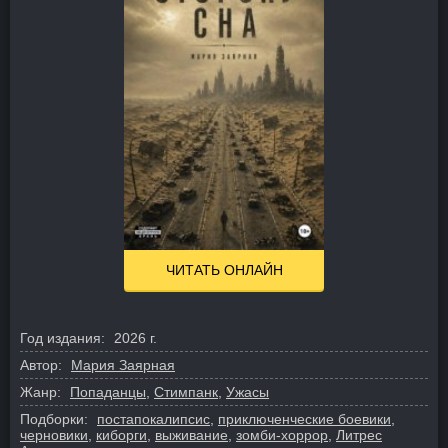
ЧИТАТЬ ОНЛАЙН
Год издания:
2026 г.
Автор:
Мария Заярная
Жанр:
Попаданцы
,
Стимпанк
,
Ужасы
Подборки:
постапокалипсис
,
приключенческие боевики
,
черновики
,
киборги
,
выживание
,
зомби-хоррор
,
Литрес