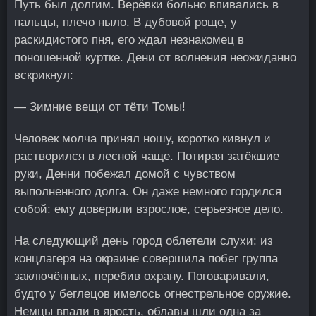
Путь был долгим. Верёвки больно впивались в
пальцы, плечо ныло. В дубовой роще, у
раскидистого пня, его ждал незнакомец в
поношенной куртке. Дени от волнения неожиданно
вскрикнул:
— Зимние вещи от тёти Томы!
Человек молча принял ношу, коротко кивнул и
растворился в лесной чаще. Потирая затёкшие
руки, Денни побежал домой с чувством
выполненного долга. Он даже немного гордился
собой: ему доверили взрослое, серьезное дело.
На следующий день город облетели слухи: из
концлагеря на окраине совершила побег группа
заключённых, перебив охрану. Поговаривали,
будто у беглецов имелось огнестрельное оружие.
Немцы впали в ярость, облавы шли одна за