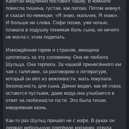
Капитан медленно поставил чашку. В комнате
повисла тишина, густая, как патока. Потом кивнул
и сказал по-немецки: «Я знаю, мальчик. Я знаю».
И больше ни слова. Софи позже, уже ночью,
плакала в подушку понимая боль сына, но ничего
не могла с этим поделать.
Измождённая горем и страхом, женщина
цеплялась за эту соломинку. Она не любила
Шульца. Она терпела. За чашкой принесённого им
чая с галетами, за разговором о литературе,
который он вёл из вежливости, мать покупала
безопасность для сына. Денни видел, как её глаза
остаются пустыми, даже когда она улыбается в
ответ на любезности гостя. Это была тихая,
ежедневная казнь.
Как-то раз Шульц пришёл не с кофе. В руках он
держал небольшую плетёную корзинку, откуда