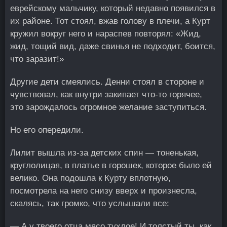
еврейскому мальчику, который недавно появился в
их районе. Тот стоял, вжав голову в плечи, а Курт
кружил вокруг него и нараспев повторял: «Жид,
жид, тощий вид, даже свинья не подходит, боится,
что заразит!»
Другие дети смеялись. Денни стоял в стороне и
чувствовал, как внутри закипает что-то горячее,
это зарождалось огромное желание заступиться.
Но его опередили.
Лилит вышла из-за детских спин — тоненькая,
круглолицая, в платье в горошек, которое было ей
велико. Она подошла к Курту вплотную,
посмотрела на него снизу вверх и произнесла,
скалясь, так громко, что услышали все:
— А у твоего отца мясо тухлое! И толстый ты, как