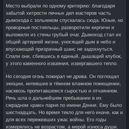
Место выбрали по одному критерию: благодаря
забытой хитрости печных дел мастеров часть
дымохода с зольником спускалась сюда. Юные, но
проворные постояльцы, разворотили кирпичи и
выложили из стены грубый очаг. Дымоход стал их
общей артерией жизни, уносящей дым в небо и
впускающей призрачный шанс не задохнуться.
Спали они, сбившись в единый, дышащий клубок,
у этого каменного изваяния, извергавшего тепло.
Но сегодня огонь пожирал не дрова. Он поглощал
эмоции, кипевшие в тёмном влажном помещении,
насквозь пропитавшемся сыростью и отчаянием.
Речь шла о дальнейшем пребывании в их
смрадном «раю» парня по имени Денни. Ему было
шестнадцать. Но время текло для него иначе, как и
для всех переживших ужас войны. Его годы
измерялись не возрастом, а мерой износа души.