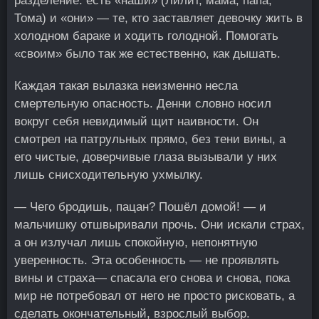
разделение: есть «наши» (Лилит, мама, папа,
Тома) и «они» — те, кто заставляет девочку жить в
холодном бараке и ходить голодной. Помогать
«своим» было так же естественно, как дышать.
Каждая такая вылазка неизменно несла
смертельную опасность. Денни словно носил
вокруг себя невидимый щит наивности. Он
смотрел на патрульных прямо, без тени вины, а
его чистые, доверчивые глаза вызывали у них
лишь снисходительную ухмылку.
— Чего бродишь, пацан? Пошёл домой! — и
мальчишку отшвыривали прочь. Они искали страх,
а он излучал лишь спокойную, непонятную
уверенность. Эта особенность — не проявлять
вины и страха— спасала его снова и снова, пока
мир не потребовал от него не просто рисковать, а
сделать окончательный, взрослый выбор.