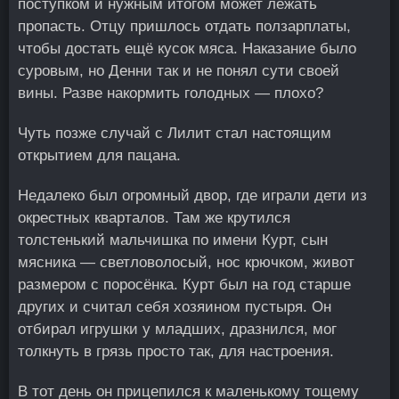
поступком и нужным итогом может лежать
пропасть. Отцу пришлось отдать ползарплаты,
чтобы достать ещё кусок мяса. Наказание было
суровым, но Денни так и не понял сути своей
вины. Разве накормить голодных — плохо?
Чуть позже случай с Лилит стал настоящим
открытием для пацана.
Недалеко был огромный двор, где играли дети из
окрестных кварталов. Там же крутился
толстенький мальчишка по имени Курт, сын
мясника — светловолосый, нос крючком, живот
размером с поросёнка. Курт был на год старше
других и считал себя хозяином пустыря. Он
отбирал игрушки у младших, дразнился, мог
толкнуть в грязь просто так, для настроения.
В тот день он прицепился к маленькому тощему