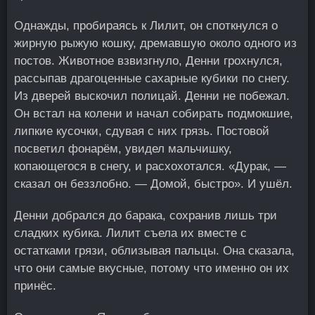
Однажды, пробираясь к Лилит, он споткнулся о
жирную рыжую кошку, дремавшую около одного из
постов. Животное взвизгнуло, Денни грохнулся,
рассыпав драгоценные сахарные кубики по снегу.
Из дверей выскочил полицай. Денни не побежал.
Он встал на колени и начал собирать подмокшие,
липкие кусочки, сдувая с них грязь. Постовой
посветил фонарём, увидел мальчишку,
копающегося в снегу, и расхохотался. «Дурак, —
сказал он беззлобно. — Домой, быстро». И ушёл.
Денни добрался до барака, сохранив лишь три
сладких кубика. Лилит съела их вместе с
остатками грязи, облизывая пальцы. Она сказала,
что они самые вкусные, потому что именно он их
принёс.