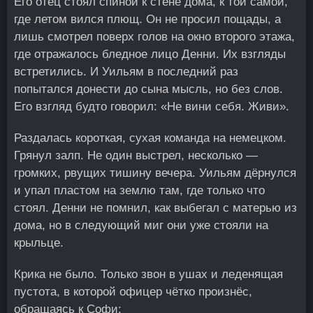
Его отец стоял спиной к стене дома, к той самой,
где летом вился плющ. Он не просил пощады, а
лишь смотрел поверх голов на окно второго этажа,
где отражалось бледное лицо Денни. Их взгляды
встретились. И Уильям в последний раз
попытался донести до сына мысль, но без слов.
Его взгляд будто говорил: «Не вини себя. Живи».
Раздалась короткая, сухая команда на немецком.
Грянул залп. Не один выстрел, несколько —
громких, рвущих тишину вечера. Уильям дёрнулся
и упал пластом на землю там, где только что
стоял. Денни не помнил, как выбегал с матерью из
дома, но в следующий миг они уже стояли на
крыльце.
Крика не было. Только звон в ушах и леденящая
пустота, в которой офицер чётко произнёс,
обращаясь к Софи: