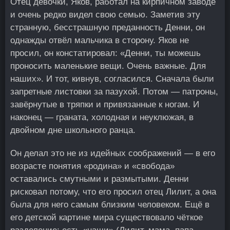
Отец девочки, Яков, работал на кирпичном заводе
и очень редко видел свою семью. Заметив эту
странную, бесстрашную преданность Денни, он
однажды отвёл мальчика в сторону. Яков не
просил, он констатировал: «Денни, ты можешь
проносить маленькие вещи. Очень важные. Для
наших». И тот, кивнув, согласился. Сначала были
запретные листовки за пазухой. Потом — патроны,
завёрнутые в тряпки и привязанные к ногам. И
наконец — граната, холодная и неуклюжая, в
двойном дне школьного ранца.
Он делал это не из идейных соображений — в его
возрасте понятия «родина» и «свобода»
оставались смутными и размытыми. Денни
рисковал потому, что его просил отец Лилит, а она
была для него самым близким человеком. Ещё в
его детской картине мира существовало чёткое