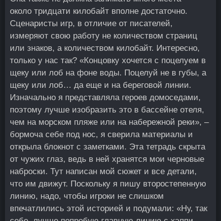
около тридцати килобайт вполне достаточно.
Сценаристы игр, в отличие от писателей,
измеряют свою работу не количеством страниц
или знаков, а количеством килобайт. Интересно,
только у нас так? «Концовку хочется с поцелуем в
щеку или лоб на фоне воды. Поцелуй не в губы, а
щеку или лоб… да еще и на береговой линии.
Изначально я представляла героев домоседами,
поэтому лучше изобразить это в бассейне отеля,
чем на морском пляже или на набережной реки», –
бормоча себе под нос, я сверила материалы и
открыла блокнот с заметками. Эта тетрадь скрыта
от чужих глаз, ведь в ней хранятся мои черновые
наброски. Тут написан мой сюжет и все детали,
что им движут. Поскольку я пишу второстепенную
линию, надо, чтобы игроки не слишком
впечатлились этой историей и подумали: «Ну, так
себе, лучше попробую главную линию с хэппи-