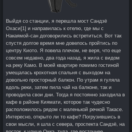
Выйдя со станции, я перешла мост Сандзё
Охаси
[1]
и направилась к отелю, где мы с
Накаямой-сан договорились встретиться. Вот так
спустя долгое время мне довелось пройтись по
центру Киото. Я повела плечом, не веря, что еще
совсем недавно, два года назад, я жила с видом
на реку Камо. В моей квартире помимо гостиной
умещалась крохотная спальня с выходом на
довольно просторный балкон. По утрам я гуляла
вдоль реки, затем пила чай на балконе, так и
проводила свои дни. Тогда я постоянно заходила в
кафе в районе Киямати, которое так чудесно
расположилось рядом с маленькой речкой Такасе.
Интересно, открыто ли то кафе? Погрузившись в
свои мысли, я шла с севера, проспекта Сандзё, на
восток, к улице Оикэ, туда, где восточнее