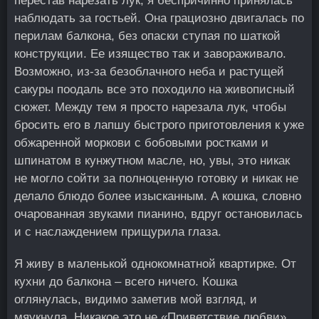
перестав нарезать лук, я беспричинно принялась
наблюдать за гостьей. Она грациозно двигалась по
перилам балкона, без опаски ступая по шаткой
конструкции. Ее изящество так и завораживало.
Возможно, из-за безоблачного неба и растущей
сакуры поодаль все это походило на живописный
сюжет. Между тем я просто нарезала лук, чтобы
бросить его в лапшу быстрого приготовления к уже
обжаренной моркови с бобовыми ростками и
шпинатом в кунжутном масле, но, увы, это никак
не могло сойти за полноценную готовку и никак не
делало блюдо более изысканным. А кошка, словно
очарованная звуками пианино, вдруг остановилась
и с наслаждением прищурила глаза.
Я живу в маленькой однокомнатной квартирке. От
кухни до балкона – всего ничего. Кошка
оглянулась, видимо заметив мой взгляд, и
мяукнула. Никакое это не «Приветствие любви»,