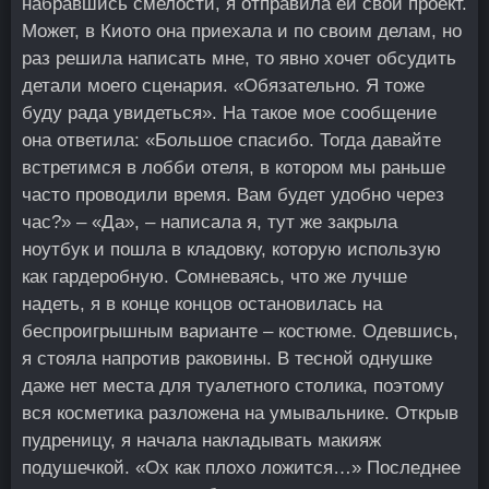
набравшись смелости, я отправила ей свой проект.
Может, в Киото она приехала и по своим делам, но
раз решила написать мне, то явно хочет обсудить
детали моего сценария. «Обязательно. Я тоже
буду рада увидеться». На такое мое сообщение
она ответила: «Большое спасибо. Тогда давайте
встретимся в лобби отеля, в котором мы раньше
часто проводили время. Вам будет удобно через
час?» – «Да», – написала я, тут же закрыла
ноутбук и пошла в кладовку, которую использую
как гардеробную. Сомневаясь, что же лучше
надеть, я в конце концов остановилась на
беспроигрышным варианте – костюме. Одевшись,
я стояла напротив раковины. В тесной однушке
даже нет места для туалетного столика, поэтому
вся косметика разложена на умывальнике. Открыв
пудреницу, я начала накладывать макияж
подушечкой. «Ох как плохо ложится…» Последнее