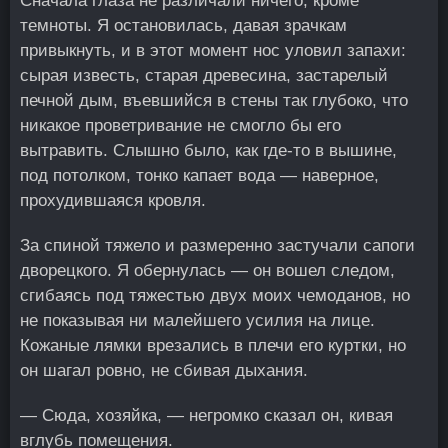
Сначала глаза не различали ничего, кроме
темноты. Я остановилась, давая зрачкам
привыкнуть, и в этот момент нос уловил запахи:
сырая известь, старая древесина, застарелый
печной дым, въевшийся в стены так глубоко, что
никакое проветривание не смогло бы его
вытравить. Слышно было, как где-то в вышине,
под потолком, тонко капает вода — наверное,
прохудившаяся кровля.
За спиной тяжело и размеренно застучали сапоги
дворецкого. Я обернулась — он вошел следом,
сгибаясь под тяжестью двух моих чемоданов, но
не показывая ни малейшего усилия на лице.
Кожаные лямки врезались в плечи его куртки, но
он шагал ровно, не сбивая дыхания.
— Сюда, хозяйка, — негромко сказал он, кивая
вглубь помещения.