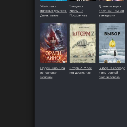
Убийства в
Звездная
Другая история
пляжных домиках.
Кровь-10.
Золушки. Темная
Детективное
Прозрачные
в академии
агентство
Дороги
Светлых
«Благотворительный
магазин»
Орден Лино. Эра
Шторм Z. У вас
Выбор. О свободе
исполнения
нет других нас
и внутренней
желаний
силе человека