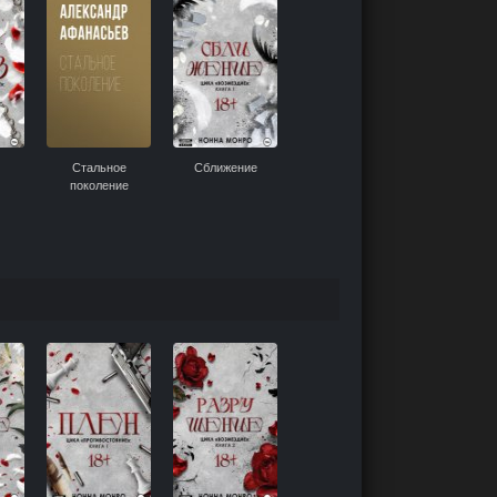
Стальное
Сближение
поколение