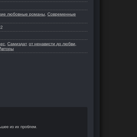
кие любовные романы
,
Современные
2
рес
,
Самиздат
,
от ненависти до любви
,
Авторы
шее из их проблем.