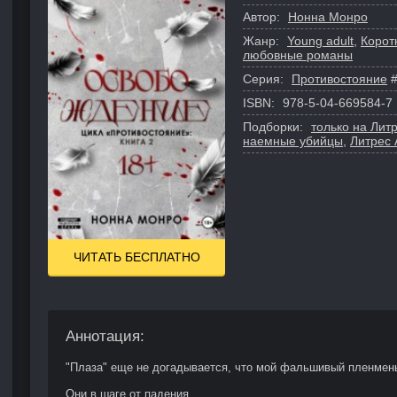
Автор:
Нонна Монро
Жанр:
Young adult
,
Корот
любовные романы
Серия:
Противостояние
#
ISBN:
978-5-04-669584-7
Подборки:
только на Лит
наемные убийцы
,
Литрес 
ЧИТАТЬ БЕСПЛАТНО
Аннотация:
"Плаза" еще не догадывается, что мой фальшивый пленмень
Они в шаге от падения.