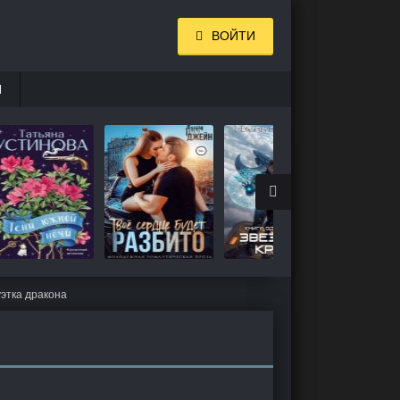
ВОЙТИ
И
этка дракона