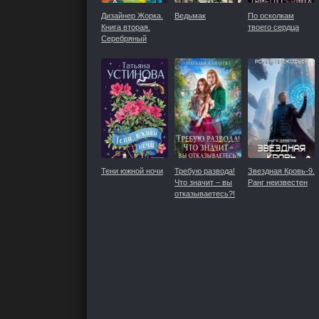
Дизайнер Жорка.
Ведьмак
По осколкам
Книга вторая.
твоего сердца
Серебряный
рудник
Тени южной ночи
Требую развода!
Звездная Кровь-9.
Что значит – вы
Ранг неизвестен
отказываетесь?!