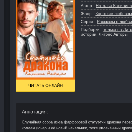
Автор:
Наталья Калинина
Жанр:
Короткие любовн
Серия:
Рассказы о любви
Подборки:
только на Лит
истории
,
Литрес Авторы
ЧИТАТЬ ОНЛАЙН
Аннотация:
Случайная ссора из-за фарфоровой статуэтки дракона перер
коллекционер и её новый начальник, тоже увлечённый драко