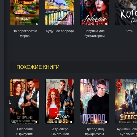
На перекрестке
Будущее впереди
Ловушка для
Коты
миров
бухгалтерши
ПОХОЖИЕ КНИГИ
Операция
Беда опера
Препод под
Аукцион неве
«Приручить
Тихого, или
прикрытием
Куплю жен