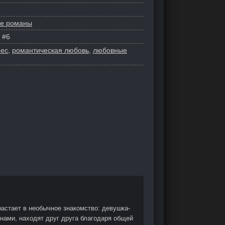
ые романы
#6
рес
,
романтическая любовь
,
любовные
астает в необычное знакомство: девушка-
нами, находят друг друга благодаря общей