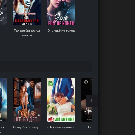
Так разбиваются
Это ещё не конец
мечты
ст.
Свадьбы не будет
(Не) мой мужчина
Наследие
Операц
у.
«Кавказс