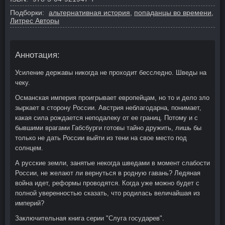
Подборки:
альтернативная история
,
попаданцы во времени
,
Литрес Авторы
Аннотация:
Усиление державы никогда не проходит бесследно. Шведы на
чеку.
Османская империя проигрывает европейцам, но то и дело зло
зыркает в сторону России. Австрия неблагодарна, понимает,
какая сила рождается неподалеку от ее границ. Потому и с
бывшими врагами Габсбурги готовы тайно дружить, лишь бы
только не дать России выйти из тени на свое место под
солнцем.
А русские земли, занятые некогда шведами в момент слабости
России, не желают ли вернуться в родную гавань? Ледяная
война идет, реформы проводятся. Когда уже можно будет с
полной уверенностью сказать, что родилась величайшая из
империй?
Заключительная книга серии "Слуга государев".