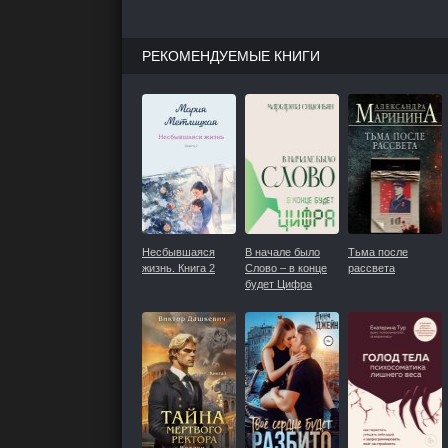
РЕКОМЕНДУЕМЫЕ КНИГИ
Несбывшаяся
В начале было
Тьма после
жизнь. Книга 2
Слово – в конце
рассвета
будет Цифра