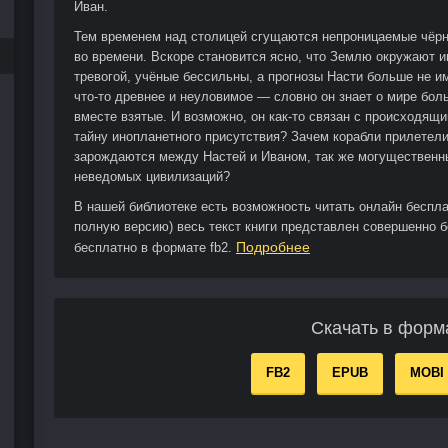
Иван.
Тем временем над столицей сгущаются непроницаемые чёр
во времени. Вскоре становится ясно, что Землю окружают 
тревогой, учёные бессильны, а прогнозы Насти больше не и
что‑то древнее и неуловимое — словно он знает о мире бол
вместе взятые. И возможно, он как‑то связан с происходя
тайну инопланетного присутствия? Зачем корабли прилетели
зарождаются между Настей и Иваном, так же могущественны
неведомых цивилизаций?
В нашей библиотеке есть возможность читать онлайн беспла
полную версию) весь текст книги представлен совершенно б
Подробнее
бесплатно в формате fb2.
Скачать в форм
FB2
EPUB
MOBI