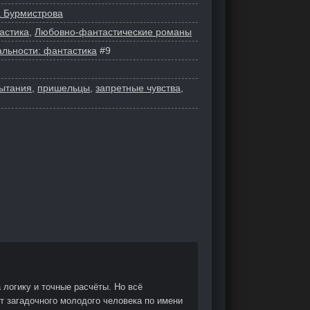
 Бурмистрова
астика
,
Любовно-фантастические романы
льности: фантастика
#9
ытания
,
пришельцы
,
запретные чувства
,
 логику и точные расчёты. Но всё
ет загадочного молодого человека по имени