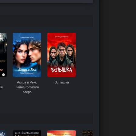
Астра и Рем.
Вспышка
ся
Тайна голубого
озера