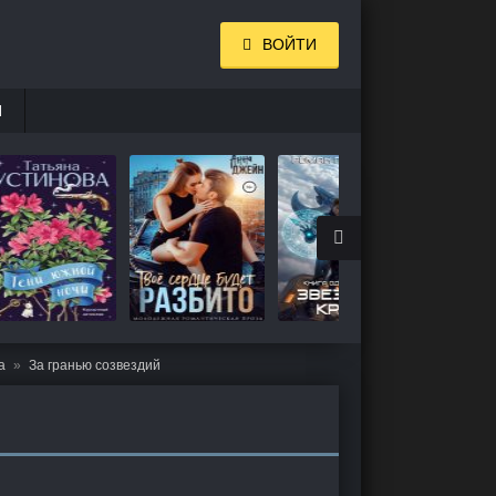
ВОЙТИ
И
а
За гранью созвездий