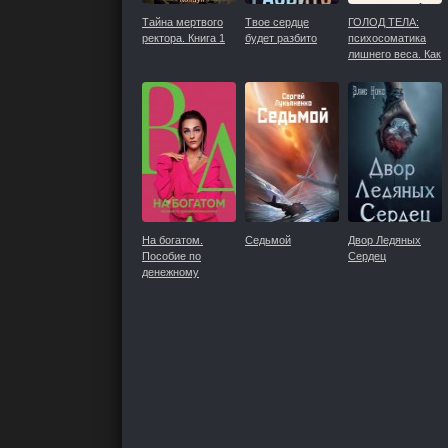
Тайна мертвого
Твое сердце
ГОЛОД ТЕЛА:
ректора. Книга 1
будет разбито
психосоматика
лишнего веса. Как
перестать
утешать себя
едой и
запрограммироват
мозг на
стройность
На богатом.
Седьмой
Двор Ледяных
Пособие по
Сердец
денежному
мышлению