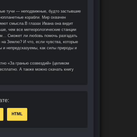
ные тучи — неподвижные, будто застывшие
инопланетные корабли. Мир охвачен
меют смысла.В глазах Ивана она видит
ьше, чем все метеорологические станции
щим… Сможет ли любовь помочь разгадать
 на Землю? И что, если чувства, которые
 и непредсказуемы, как силы природы и
тно «За гранью созвездий» (целиком
есплатно. А также можно скачать книгу
ате:
HTML