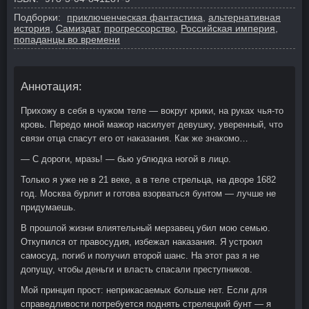
Подборки:
приключенческая фантастика
,
альтернативная
история
,
Самиздат
,
прогрессорство
,
Российская империя
,
попаданцы во времени
Аннотация:
Прихожу в себя в чужом теле — вокруг крики, на руках чья-то
кровь. Передо мной мажор насилует девушку, уверенный, что
связи отца спасут его от наказания. Как же знакомо…
— С дороги, мразь! — бью ублюдка ногой в лицо.
Только я уже не в 21 веке, а в теле стрельца, на дворе 1682
год. Москва бурлит и готова взорваться бунтом — лучше не
придумаешь.
В прошлой жизни влиятельный мерзавец убил мою семью.
Откупился от правосудия, избежал наказания. Я устроил
самосуд, погиб и получил второй шанс. На этот раз я не
допущу, чтобы деньги и власть спасали преступников.
Мой принцип прост: неприкасаемых больше нет. Если для
справедливости потребуется поднять стрелецкий бунт — я