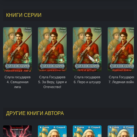
КНИГИ СЕРИИ
Слуга государев
Слуга Государев
Слуга государев
Слуга Государев
4. Священная
5. За Веру, Царя и
6. Перо и штуцер
7. Ледяная война
лига
Отечество!
ДРУГИЕ КНИГИ АВТОРА