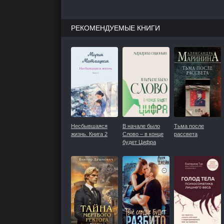
РЕКОМЕНДУЕМЫЕ КНИГИ
Несбывшаяся
В начале было
Тьма после
жизнь. Книга 2
Слово – в конце
рассвета
будет Цифра