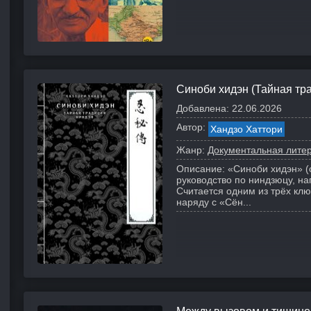
ь
Синоби хидэн (Тайная тр
Добавлена:
22.06.2026
Автор:
Хандзо Хаттори
Жанр:
Документальная лите
Описание:
«Синоби хидэн» (
руководство по ниндзюцу, на
Считается одним из трёх клю
наряду с «Сён...