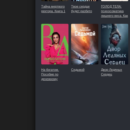
Тайна мертвого
Твое сердце
ГОЛОД ТЕЛА:
ректора. Книга 1
будет разбито
психосоматика
лишнего веса. Как
перестать
утешать себя
едой и
запрограммироват
мозг на
стройность
На богатом.
Седьмой
Двор Ледяных
Пособие по
Сердец
денежному
мышлению