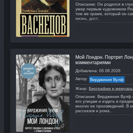
Описание:
Он родился в глу
умер первым художником Рос
том же храме, который он с
жизнь, дост...
Мой Лондон. Портрет Лонд
комментариями
Добавлена:
05.08.2026
Автор:
Вирджиния Вулф
Жанр:
Биографии и мемуар
Описание:
Вирджиния Вулф о
его улицам и ездить в предм
многих ее произведений. В 
рассказов и рома...