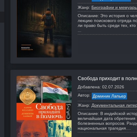
Жанр:
Биографии и мемуар
Описание:
Это история о че
лекцию поискового отряда по
ли право быть среди тех, кто 
...
Свобода приходит в полн
Добавлена:
02.07.2026
Автор:
Доминик Лапьер
Жанр:
Документальная лите
Описание:
В индийской исто
величайшая дата обретения 
болезненных вопросов. Разд
национальная трагедия....