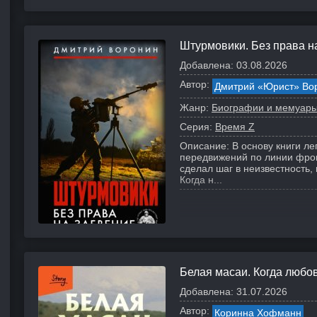
Штурмовики. Без права н
Добавлена:
03.08.2026
Автор:
Дмитрий «Юрист» Во
Жанр:
Биографии и мемуар
Серия:
Время Z
Описание:
В основу книги ле
передвижений по линии фрон
сделал шаг в неизвестность
Когда н...
Белая масаи. Когда любо
Добавлена:
31.07.2026
Автор:
Коринна Хофманн