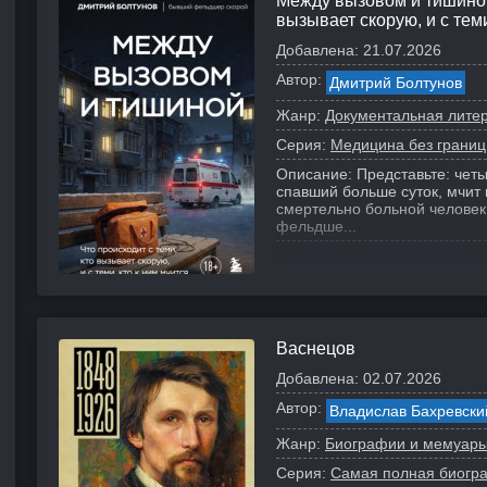
Между вызовом и тишиной.
вызывает скорую, и с теми
Добавлена:
21.07.2026
Автор:
Дмитрий Болтунов
Жанр:
Документальная лите
Серия:
Медицина без границ.
Описание:
Представьте: четы
спавший больше суток, мчит 
смертельно больной челове
фельдше...
Васнецов
Добавлена:
02.07.2026
Автор:
Владислав Бахревски
Жанр:
Биографии и мемуар
Серия:
Самая полная биогр