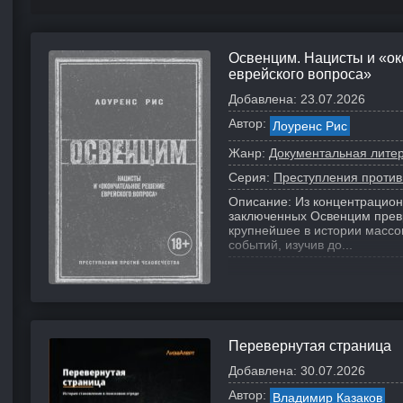
Освенцим. Нацисты и «о
еврейского вопроса»
Добавлена:
23.07.2026
Автор:
Лоуренс Рис
Жанр:
Документальная лите
Серия:
Преступления против
Описание:
Из концентрацион
заключенных Освенцим превр
крупнейшее в истории массов
событий, изучив до...
Перевернутая страница
Добавлена:
30.07.2026
Автор:
Владимир Казаков