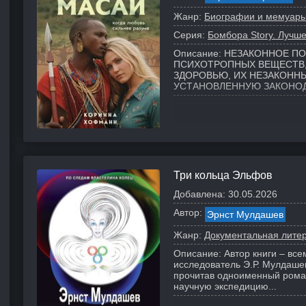
Жанр:
Биографии и мемуар
Серия:
Бомбора Story. Лучше
Описание:
НЕЗАКОННОЕ ПО
ПСИХОТРОПНЫХ ВЕЩЕСТВ,
ЗДОРОВЬЮ, ИХ НЕЗАКОНН
УСТАНОВЛЕННУЮ ЗАКОНО
Три кольца Эльфов
Добавлена:
30.05.2026
Автор:
Эрнст Мулдашев
Жанр:
Документальная лите
Описание:
Автор книги – вс
исследователь Э.Р. Мулдаше
прочитав одноименный роман
научную экспедицию...