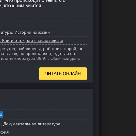
 Что происходит с теми, кто
, кто к ним мчится
ратура
Истории из жизни
 Книги о тех, кто спасает жизни
ре утра, вой сирены, работник скорой, не
на вызов, не представляя, ждет ли его
к или температура 36,9… Обычный день
ЧИТАТЬ ОНЛАЙН
й
ы
Документальная литература
афия