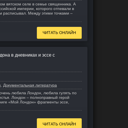
хом вятском селе в семье священника. А
сийской империи, которого отпевали в
ам расписывал. Между этими точками –
ЧИТАТЬ ОНЛАЙН
она в дневниках и эссе с
ы
Документальная литература
чень любила Лондон, любила гулять по
естья. Лондон – полноправный герой
книге «Мой Лондон» фрагменты эссе,
ЧИТАТЬ ОНЛАЙН