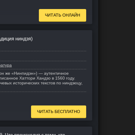
ЧИТАТЬ ОНЛАЙН
адиция ниндзя)
ратура
он же «Нинпидэн») — аутентичное
писанное Хаттори Хандзо в 1560 году.
чевых исторических текстов по ниндзюцу,
ЧИТАТЬ БЕСПЛАТНО