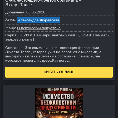
Сила настоящего». Автор оригинала –
Экхарт Толле
Добавлена:
06.05.2026
Автор:
Александра Журавлева
Жанр:
О психологии популярно
Серия:
QuickLit. Саммари знаковых книг
QuickLit. Саммари
знаковых книг
#1
Описание:
Это саммари – квинтэссенция философии
Экхарта Толле, которая учит не бороться с мыслями, а
выходить из плена времени в состояние «сейчас», где
исчезают тревога и стресс.
Как погру...
ЧИТАТЬ ОНЛАЙН