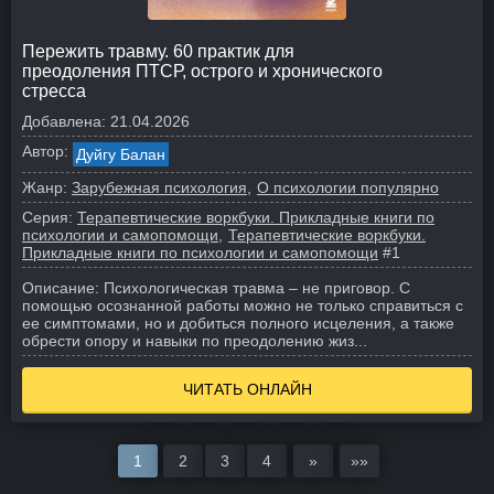
Пережить травму. 60 практик для
преодоления ПТСР, острого и хронического
стресса
Добавлена:
21.04.2026
Автор:
Дуйгу Балан
Жанр:
Зарубежная психология
О психологии популярно
Серия:
Терапевтические воркбуки. Прикладные книги по
психологии и самопомощи
Терапевтические воркбуки.
Прикладные книги по психологии и самопомощи
#1
Описание:
Психологическая травма – не приговор. С
помощью осознанной работы можно не только справиться с
ее симптомами, но и добиться полного исцеления, а также
обрести опору и навыки по преодолению жиз...
ЧИТАТЬ ОНЛАЙН
1
2
3
4
»
»»