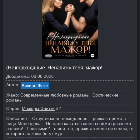
(Не)подходящие. Ненавижу тебя, мажор!
Добавлена:
08.08.2026
Автор:
Вивиан Фокс
Жанр:
Современные любовные романы
Эротические
романы
Серия:
Мажоры Элитки
#2
Описание:
- Отпусти меня немедленно, - рявкаю прямо в
лицо Медведева. - Не надо касаться меня своими грязными
лапами!
- Грязными? - шипит он, прожигая меня взглядом, от
которого по коже бегут мур...