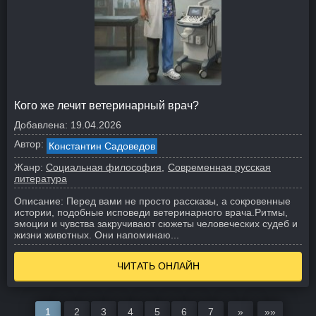
Кого же лечит ветеринарный врач?
Добавлена:
19.04.2026
Автор:
Константин Садоведов
Жанр:
Социальная философия
Современная русская
литература
Описание:
Перед вами не просто рассказы, а сокровенные
истории, подобные исповеди ветеринарного врача.
Ритмы,
эмоции и чувства закручивают сюжеты человеческих судеб и
жизни животных. Они напоминаю...
ЧИТАТЬ ОНЛАЙН
1
2
3
4
5
6
7
»
»»