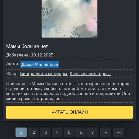
Мамы больше нет
Добавлена:
10.12.2025
Автор:
Дарья Филиппова
Жанр:
Биографии и мемуары
Классическая проза
Описание:
«Мамы больше нет» — это откровенная история
о дочери, столкнувшейся с потерей матери в тот момент,
когда их связь оставалась недосказанной и непрожитой.
Они
жили в разных странах, ре...
ЧИТАТЬ ОНЛАЙН
1
2
3
4
5
6
7
»
»»