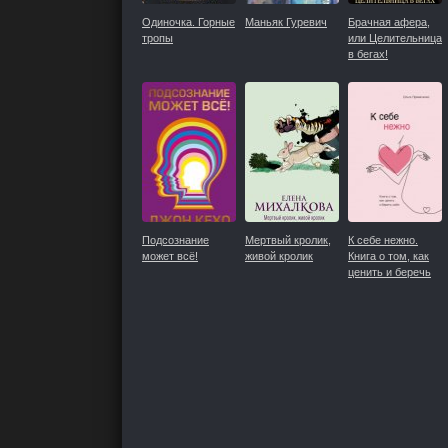
Одиночка. Горные
Маньяк Гуревич
Брачная афера,
тропы
или Целительница
в бегах!
Подсознание
Мертвый кролик,
К себе нежно.
может всё!
живой кролик
Книга о том, как
ценить и беречь
себя