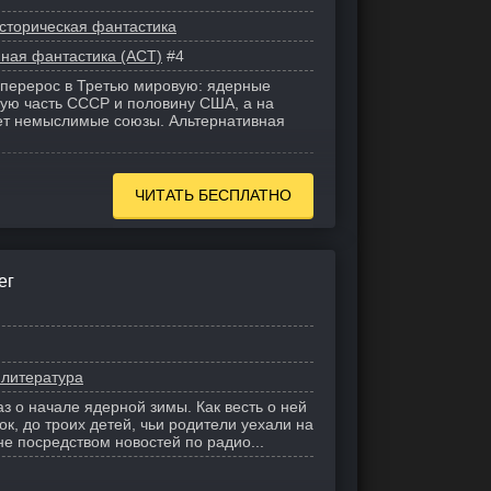
сторическая фантастика
ная фантастика (АСТ)
#4
 перерос в Третью мировую: ядерные
ую часть СССР и половину США, а на
ет немыслимые союзы. Альтернативная
ЧИТАТЬ БЕСПЛАТНО
ег
 литература
з о начале ядерной зимы. Как весть о ней
к, до троих детей, чьи родители уехали на
не посредством новостей по радио...