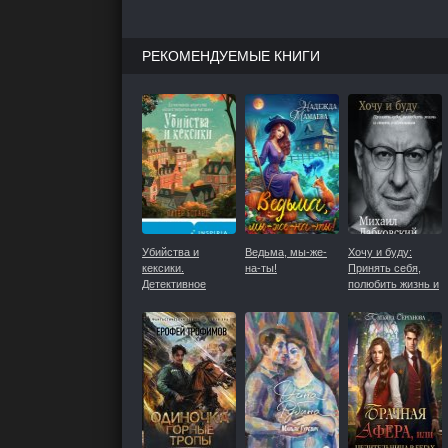
РЕКОМЕНДУЕМЫЕ КНИГИ
Убийства и
Ведьма, мы-же-
Хочу и буду:
кексики.
на-ты!
Принять себя,
Детективное
полюбить жизнь и
агентство
стать счастливым
«Благотворительный
магазин»