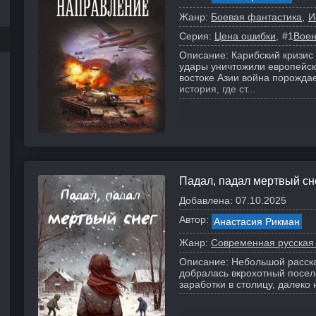
Жанр:
Боевая фантастика
И
Серия:
Цена ошибки
#1
Воен
Описание:
Карибский кризис
удары уничтожили европейск
востоке Азии война порожда
история, где ст...
Падал, падал мертвый сн
Добавлена:
07.10.2025
Автор:
Анастасия Рикман
Жанр:
Современная русская
Описание:
Небольшой расска
добралась вкрохотный посело
заработки в столицу, далеко 