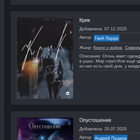
Крик
Добавлена:
07.12.2025
Автор:
Гвей Лардж
Жанр:
Книги о войне
Соврем
Описание:
Огонь жжет одежду
в ушах. Мир горит.
Или ещё гд
из них есть свой дом, у каждог
Опустошение
Добавлена:
25.07.2025
Автор:
Андрей Пушков