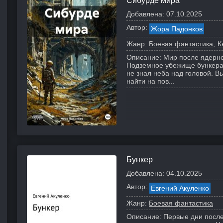
Сибурде мира
Добавлена:
07.10.2025
Автор:
Жора Падонков
Жанр:
Боевая фантастика
К
Описание:
Мир после ядерно
Подземное убежище бункера,
не знал неба над головой. В
найти на пов...
Бункер
Добавлена:
04.10.2025
Автор:
Евгений Акуленко
Жанр:
Боевая фантастика
Описание:
Первые дни после