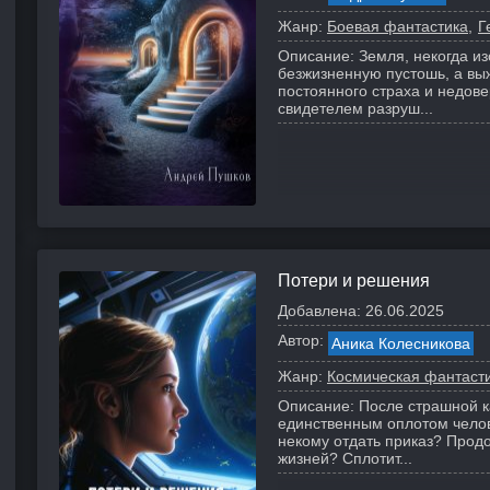
Жанр:
Боевая фантастика
Г
Описание:
Земля, некогда и
безжизненную пустошь, а вы
постоянного страха и недов
свидетелем разруш...
Потери и решения
Добавлена:
26.06.2025
Автор:
Аника Колесникова
Жанр:
Космическая фантаст
Описание:
После страшной к
единственным оплотом челове
некому отдать приказ? Прод
жизней? Сплотит...