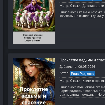
Жанр:
Сказки
Детские стихи
Описание:
Сказка о козочке,
козлятами и вышла к домику
Проклятие ведьмы и спас
Добавлена:
09.05.2026
Автор:
Рада Радченко
Жанр:
Сказки
Книги о прик
Описание:
Волшебная сказка
царит радость и веселье по
разгневанная колдунья.
Не с