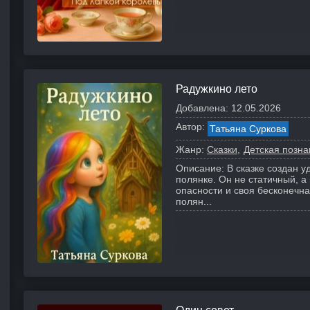
Радужкино лето
Добавлена:
12.05.2026
Автор:
Татьяна Суркова
Жанр:
Сказки
Детская позн
Описание:
В сказке создан 
полянке. Он не статичный, а 
опасности и своя бесконечна
полян...