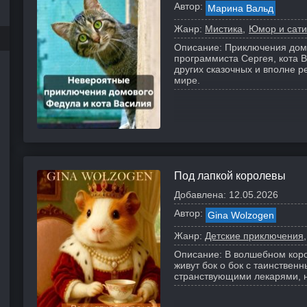
Автор:
Марина Вальд
Жанр:
Мистика
Юмор и сат
Описание:
Приключения дом
программиста Сергея, кота В
других сказочных и вполне 
мире.
Под лапкой королевы
Добавлена:
12.05.2026
Автор:
Gina Wolzogen
Жанр:
Детские приключения
Описание:
В волшебном коро
живут бок о бок с таинстве
странствующими лекарями, н