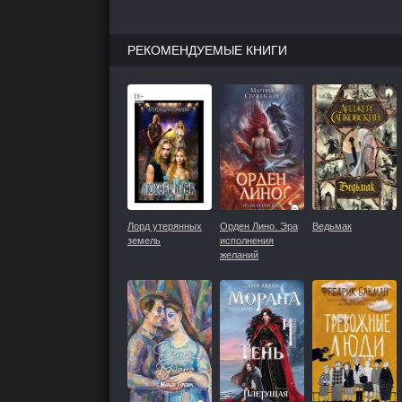
РЕКОМЕНДУЕМЫЕ КНИГИ
Лорд утерянных
Орден Лино. Эра
Ведьмак
земель
исполнения
желаний