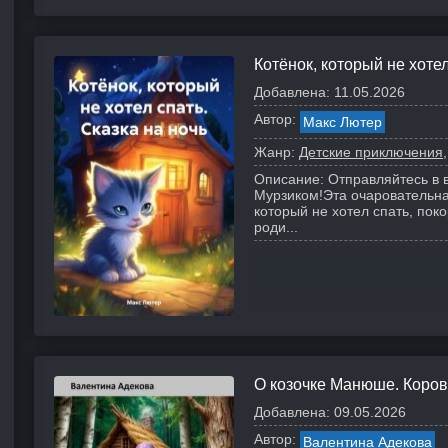
Котёнок, который не хотел
Добавлена:
11.05.2026
Автор:
Макс Лютер
Жанр:
Детские приключения
Описание:
Отправляйтесь в 
Мурзиком!
Эта очаровательна
который не хотел спать, пок
роди...
О козочке Манюше. Корова
Добавлена:
09.05.2026
Автор:
Валентина Адекова