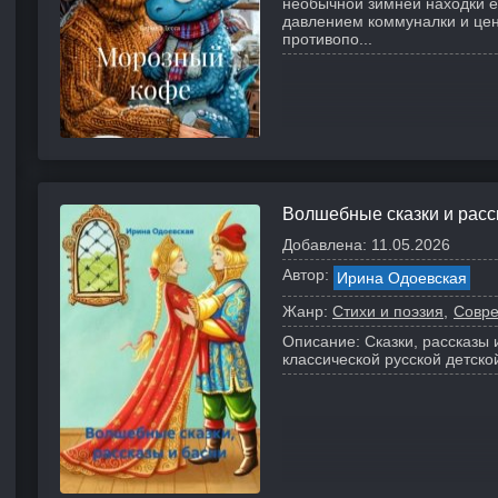
необычной зимней находки е
давлением коммуналки и цен
противопо...
Волшебные сказки и расс
Добавлена:
11.05.2026
Автор:
Ирина Одоевская
Жанр:
Стихи и поэзия
Совре
Описание:
Сказки, рассказы 
классической русской детско