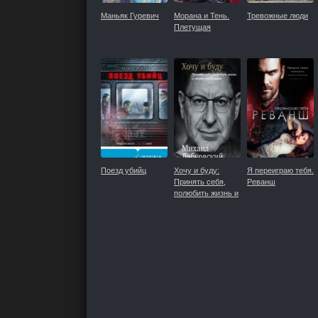
Маньяк Гуревич
Морана и Тень.
Тревожные люди
Плетущая
Поезд убийц
Хочу и буду:
Я переиграю тебя.
Принять себя,
Реванш
полюбить жизнь и
стать счастливым