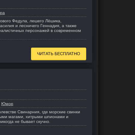
ира
ового Федула, лешего Лёшика,
асилия и лесничего Геннадия, а также
реалистичных персонажей в современном
ЧИТАТЬ БЕСПЛАТНО
Юмор
левстве Свинарния, где морские свинки
нными магами, хитрыми шпионами и
икогда не бывает скучно.