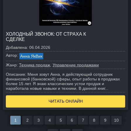
ХОЛОДНЫЙ ЗВОНОК: ОТ СТРАХА К
СДЕЛКЕ
Добавлена:
06.04.2026
Автор:
Анна ЯкВик
Жанр:
Техника продаж
Управление продажами
Описание:
Меня зовут Анна, я действующий сотрудник
финансовой (банковской) сферы, опыт работы в продажах
более 15 лет. Я знаю классические устои продаж и
наработала новые навыки и техники. В данной книг...
ЧИТАТЬ ОНЛАЙН
1
2
3
4
5
6
7
8
9
10