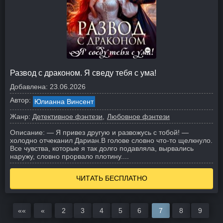
Развод с драконом. Я сведу тебя с ума!
Добавлена:
23.06.2026
Автор:
Юлианна Винсент
Жанр:
Детективное фэнтези
Любовное фэнтези
Описание:
— Я привез другую и развожусь с тобой! —
холодно отчеканил Дариан.
В голове словно что-то щелкнуло.
Все чувства, которые я так долго подавляла, вырвались
наружу, словно прорвало плотину....
ЧИТАТЬ БЕСПЛАТНО
««
«
2
3
4
5
6
7
8
9