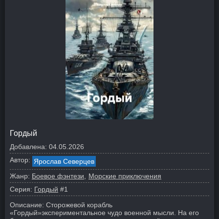
Гордый
Добавлена:
04.05.2026
Автор:
Ярослав Северцев
Жанр:
Боевое фэнтези
Морские приключения
Серия:
Гордый
#1
Описание:
Сторожевой корабль
«Гордый»экспериментальное чудо военной мысли. На его