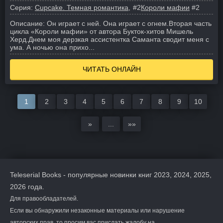
Серия:
Cupcake. Темная романтика
#2
Короли мафии
#2
Описание:
Он играет с ней. Она играет с огнем.
Вторая часть
цикла «Короли мафии» от автора Букток-хитов Мишель
Херд.
Днем моя дерзкая ассистентка Саманта сводит меня с
ума. А ночью она прихо...
ЧИТАТЬ ОНЛАЙН
1
2
3
4
5
6
7
8
9
10
»
...
»»
Teleserial Books - популярные новинки книг 2023, 2024, 2025,
2026 года.
Для правообладателей.
Если вы обнаружили незаконные материалы или нарушение
авторских прав, то просим вас прислать жалобу на