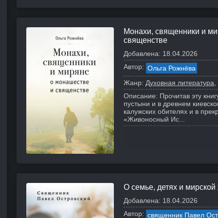
Монахи, священники и ми
священстве
Добавлена:
18.04.2026
Автор:
Ольга Рожнёва
Жанр:
Духовная литература
Описание:
Прочитав эту книг
пустыни и в древнем киевск
калужских обителях и в пре
«Живоносный Ис...
О семье, детях и мирской
Добавлена:
18.04.2026
Автор:
священник Павел Ост