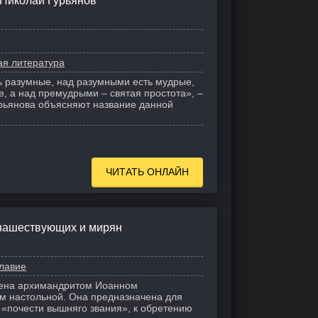
 Николай Гурьянов
ая литература
 разумные, над разумными есть мудрые,
, а над премудрыми – святая простота», –
урьянова объясняют название данной
ЧИТАТЬ ОНЛАЙН
онашествующих и мирян
лавие
лена архимандритом Иоанном
им настольной. Она предназначена для
 «почести вышняго звания», к обретению