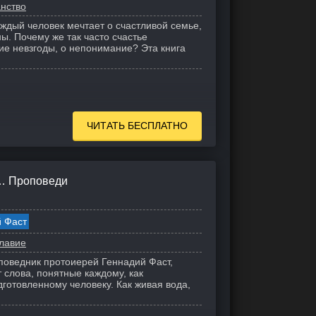
нство
аждый человек мечтает о счастливой семье,
ы. Почему же так часто счастье
кие невзгоды, о непонимание? Эта книга
ЧИТАТЬ БЕСПЛАТНО
ь… Проповеди
 Фаст
лавие
оведник протоиерей Геннадий Фаст,
т слова, понятные каждому, как
дготовленному человеку. Как живая вода,