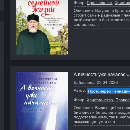
Жанр:
Православие
Христиа
Описание:
Вступая в брак, к
строит самые радужные план
разбивается о быт, о житейс
составлена...
А вечность уже началас
Добавлена:
23.04.2026
Автор:
Протоиерей Геннадий
Жанр:
Христианство
Правос
Описание:
Выдающийся проп
библеист и богослов, находи
подготовленному, так и непо
омывающая ум и сер...