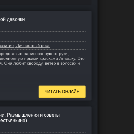
лой девочки
звитие, Личностный рост
представьте нарисованную от руки,
аполненную яркими красками Агнешку. Это
я. Она любит свободу, ветер в волосах и
ЧИТАТЬ ОНЛАЙН
ни. Размышления и советы
естьянкина)