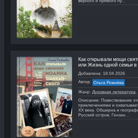
верного и прямого пу...
Как открывали мощи свят
или Жизнь одной семьи в
Добавлена:
18.04.2026
Автор:
Ольга Рожнёва
Жанр:
Духовная литература
Описание:
Повествование эт
приключениями и охватывает
XX века. Обширна и географи
Русский остров, Гензан...