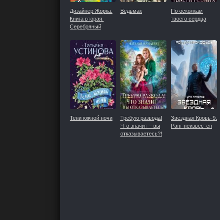
Дизайнер Жорка.
Ведьмак
По осколкам
Книга вторая.
твоего сердца
Серебряный
рудник
Тени южной ночи
Требую развода!
Звездная Кровь-9.
Что значит – вы
Ранг неизвестен
отказываетесь?!