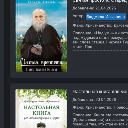
Святая простота. Старец
Добавлена:
21.04.2026
Автор:
Людмила Ильюнина
Жанр:
Христианство
Духовн
Описание:
«Над умными есть
над мудрыми есть премудрые
эти слова старца Николая Г
книги. Про...
Настольная книга для м
Добавлена:
20.04.2026
Жанр:
Христианство
Правос
Описание:
Книга эта состав
(Крестьянкиным) и названа 
помощи тем, кто стремится к