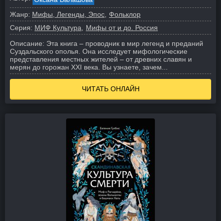
Жанр:
Мифы, Легенды, Эпос
Фольклор
Серия:
МИФ Культура
Мифы от и до. Россия
Описание:
Эта книга – проводник в мир легенд и преданий
Суздальского ополья. Она исследует мифологические
представления местных жителей – от древних славян и
мерян до горожан XXI века. Вы узнаете, зачем...
ЧИТАТЬ ОНЛАЙН