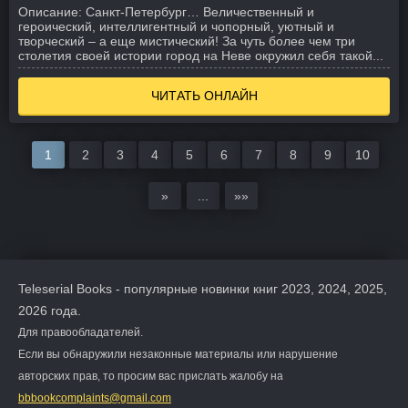
Описание:
Санкт-Петербург… Величественный и
героический, интеллигентный и чопорный, уютный и
творческий – а еще мистический! За чуть более чем три
столетия своей истории город на Неве окружил себя такой...
ЧИТАТЬ ОНЛАЙН
1
2
3
4
5
6
7
8
9
10
»
...
»»
Teleserial Books - популярные новинки книг 2023, 2024, 2025,
2026 года.
Для правообладателей.
Если вы обнаружили незаконные материалы или нарушение
авторских прав, то просим вас прислать жалобу на
bbbookcomplaints@gmail.com