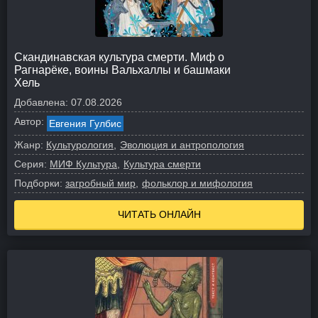
Скандинавская культура смерти. Миф о
Рагнарёке, воины Вальхаллы и башмаки
Хель
Добавлена:
07.08.2026
Автор:
Евгения Гулбис
Жанр:
Культурология
Эволюция и антропология
Серия:
МИФ Культура
Культура смерти
Подборки:
загробный мир
фольклор и мифология
ЧИТАТЬ ОНЛАЙН