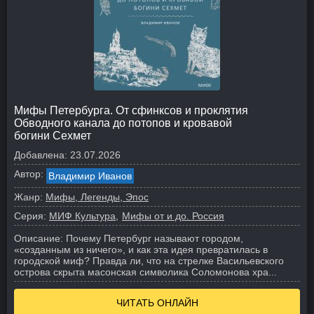
Мифы Петербурга. От сфинксов и проклятия
Обводного канала до потопов и кровавой
богини Сехмет
Добавлена:
23.07.2026
Автор:
Владимир Иванов
Жанр:
Мифы, Легенды, Эпос
Серия:
МИФ Культура
Мифы от и до. Россия
Описание:
Почему Петербург называют городом,
«созданным из ничего», и как эта идея превратилась в
городской миф? Правда ли, что на стрелке Васильевского
острова скрыта масонская символика Соломонова хра...
ЧИТАТЬ ОНЛАЙН