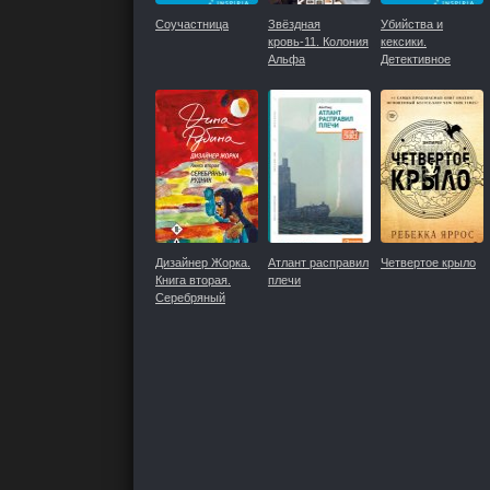
Соучастница
Звёздная
Убийства и
кровь-11. Колония
кексики.
Альфа
Детективное
агентство
«Благотворительн
магазин»
Дизайнер Жорка.
Атлант расправил
Четвертое крыло
Книга вторая.
плечи
Серебряный
рудник