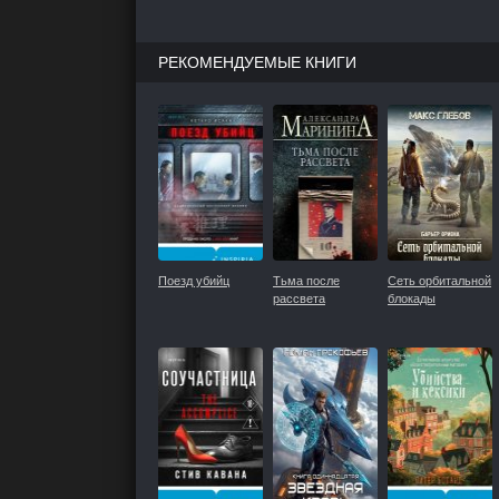
РЕКОМЕНДУЕМЫЕ КНИГИ
Поезд убийц
Тьма после
Сеть орбитальной
рассвета
блокады