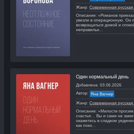
Жанр:
Современная русская
Описание:
«Романов приехал
увезли в операционную. Он 
возвращаться домой и спокой
неправильн...
Один нормальный день
Добавлена:
03.06.2026
Автор:
Яна Вагнер
Жанр:
Современная русская
Описание:
«Милости просим.
счастья… Вы и сами не замет
окажетесь в сладком уединен
как поко...