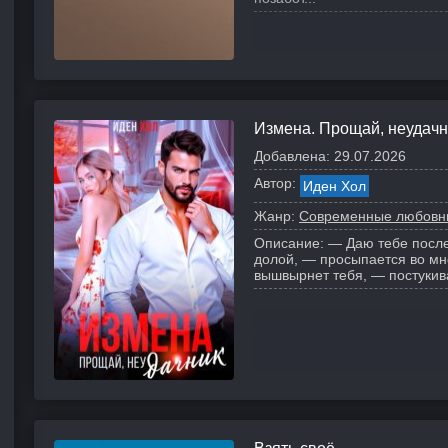
ый
Измена. Прощай, неудачн
Добавлена:
29.07.2026
Автор:
Иден Хол
Жанр:
Современные любовн
Описание:
— Даю тебе после
долой, — просыпается во мн
вышвырнет тебя, — постукива