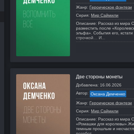
Жанр:
Героическое фэнтези
Серия:
Мир Саймили
Описание:
Рассказ из мира 
разместить после «Королевск
эльфа». События его, кстати
строчкой… И...
Две стороны монеты
Добавлена:
16.06.2026
Автор:
Оксана Демченко
Жанр:
Героическое фэнтези
Серия:
Мир Саймили
Описание:
Рассказ из мира 
«Ромашки для королевы».
Жи
темным прошлым и несчастл
позабот...