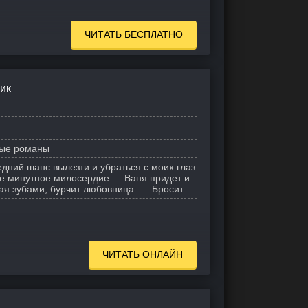
ЧИТАТЬ БЕСПЛАТНО
ик
ые романы
дний шанс вылезти и убраться с моих глаз
е минутное милосердие.
— Ваня придет и
я зубами, бурчит любовница. — Бросит ...
ЧИТАТЬ ОНЛАЙН