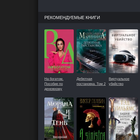
РЕКОМЕНДУЕМЫЕ КНИГИ
На богатом.
Дебютная
Виртуальное
Пособие по
постановка. Том 2
убийство
денежному
мышлению