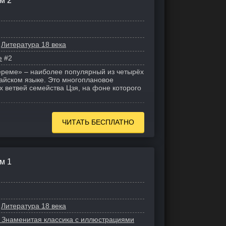
м 2
Литература 18 века
е
#2
ереме» – наиболее популярный из четырёх
тайском языке. Это многоплановое
х ветвей семейства Цзя, на фоне которого
ЧИТАТЬ БЕСПЛАТНО
м 1
Литература 18 века
 Знаменитая классика с иллюстрациями