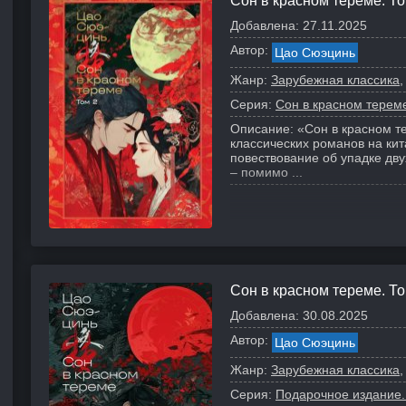
Сон в красном тереме. То
Добавлена:
27.11.2025
Автор:
Цао Сюэцинь
Жанр:
Зарубежная классика
Серия:
Сон в красном терем
Описание:
«Сон в красном т
классических романов на ки
повествование об упадке дву
– помимо ...
Сон в красном тереме. То
Добавлена:
30.08.2025
Автор:
Цао Сюэцинь
Жанр:
Зарубежная классика
Серия:
Подарочное издание.