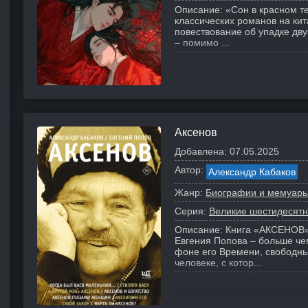
Описание:
«Сон в красном т
классических романов на ки
повествование об упадке дву
– помимо ...
Аксенов
Добавлена:
07.05.2025
Автор:
Александр Кабаков
Жанр:
Биографии и мемуар
Серия:
Великие шестидесятн
Описание:
Книга «АКСЕНОВ» 
Евгения Попова – больше че
фоне его Времени, свободны
человеке, с котор...