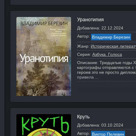
Уранотипия
Добавлена:
22.12.2024
Автор:
Владимир Березин
Жанр:
Историческая литерат
Серия:
Азбука. Голоса
Описание:
Тридцатые годы X
картографы отправляются с 
героев это не просто дипло
привела ...
Круть
Добавлена:
03.10.2024
Автор:
Виктор Пелевин