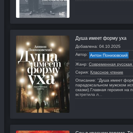
Душа имеет форму уха
Добавлена:
04.10.2025
Автор:
Антон Понизовский
Жанр:
Современная русская
Серия:
Классное чтение
Описание:
“Душа имеет форм
парадоксальном мужском исп
сказки).
Главная героиня на п
встретила л...