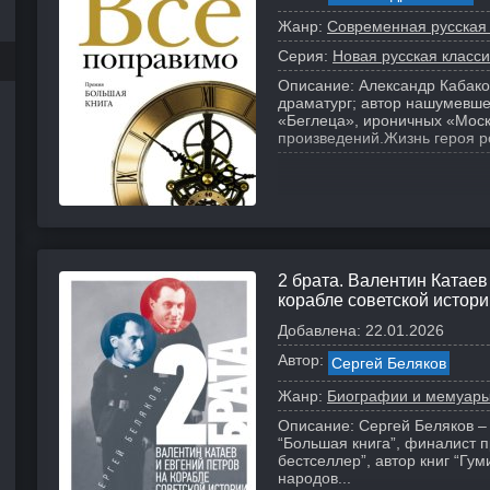
Жанр:
Современная русская
Серия:
Новая русская класси
Описание:
Александр Кабаков
драматург; автор нашумевш
«Беглеца», ироничных «Моско
произведений.
Жизнь героя р
2 брата. Валентин Катаев
корабле советской истори
Добавлена:
22.01.2026
Автор:
Сергей Беляков
Жанр:
Биографии и мемуар
Описание:
Сергей Беляков –
“Большая книга”, финалист 
бестселлер”, автор книг “Гу
народов...