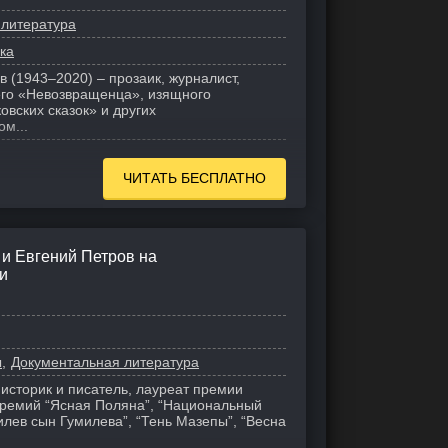
 литература
ка
 (1943–2020) – прозаик, журналист,
его «Невозвращенца», изящного
вских сказок» и других
ом...
ЧИТАТЬ БЕСПЛАТНО
 и Евгений Петров на
и
ы
Документальная литература
 историк и писатель, лауреат премии
премий “Ясная Поляна”, “Национальный
милев сын Гумилева”, “Тень Мазепы”, “Весна