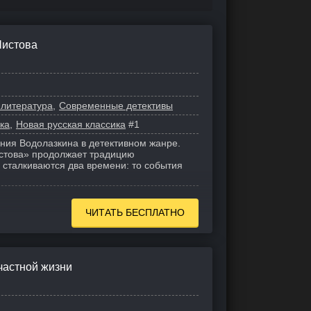
Чистова
 литература
Современные детективы
ка
Новая русская классика
#1
ния Водолазкина в детективном жанре.
стова» продолжает традицию
 сталкиваются два времени: то события
ЧИТАТЬ БЕСПЛАТНО
частной жизни