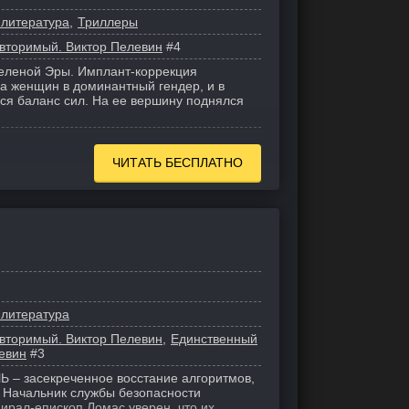
 литература
Триллеры
вторимый. Виктор Пелевин
#4
Зеленой Эры. Имплант-коррекция
ла женщин в доминантный гендер, и в
ся баланс сил. На ее вершину поднялся
ЧИТАТЬ БЕСПЛАТНО
 литература
вторимый. Виктор Пелевин
Единственный
евин
#3
– засекреченное восстание алгоритмов,
. Начальник службы безопасности
рал-епископ Ломас уверен, что их