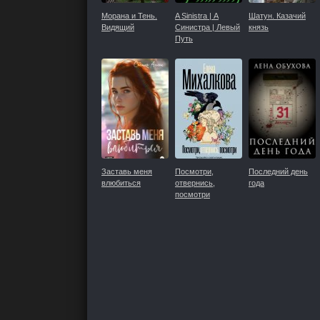
Морана и Тень.
A Sinistra | А
Шатун. Казачий
Видящий
Синистра | Левый
князь
Путь
Заставь меня
Посмотри,
Последний день
влюбиться
отвернись,
года
посмотри