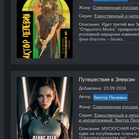
Жанр:
Современная русская
Серия:
Единственный и непо
Описание:
Идет третий век 
“Открытого Мозга” преврати
уголовной иерархии изменил
фем-блатняк – безжа...
Путешествие в Элевсин
Добавлена:
23.09.2024
Автор:
Виктор Пелевин
Жанр:
Современная русская
Серия:
Единственный и непо
и неповторимый. Виктор Пел
Описание:
МУСКУСНАЯ НОЧЬ 
едва не погубившее планету
"TRANSHUMANISM INC." адми