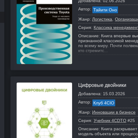
Добавлена:
02.06.2026
Автор:
Тайити Оно
Жанр:
Логистика
Организац
Серия:
Классика менеджмен
Описание:
Книга впервые вы
признанной классикой менед
по всему миру. Почти полвек
кто стремитс...
Цифровые двойники
Добавлена:
15.03.2026
Автор:
Клуб 4CIO
Жанр:
Инновации в бизнесе
Серия:
Учебник 4CDTO
#25
Описание:
Книга раскрывает
модель объекта или процесс