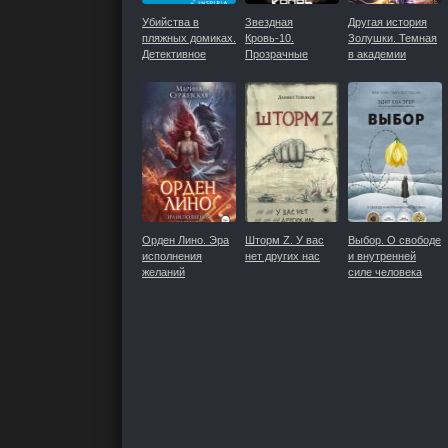
Убийства в
Звездная
Другая история
пляжных домиках.
Кровь-10.
Золушки. Темная
Детективное
Прозрачные
в академии
агентство
Дороги
Светлых
«Благотворительный
магазин»
Орден Лино. Эра
Шторм Z. У вас
Выбор. О свободе
исполнения
нет других нас
и внутренней
желаний
силе человека