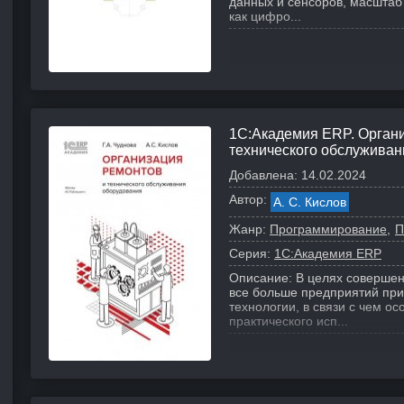
данных и сенсоров, масштаб 
как цифро...
1С:Академия ERP. Орган
технического обслуживан
Добавлена:
14.02.2024
Автор:
А. С. Кислов
Жанр:
Программирование
П
Серия:
1С:Академия ERP
Описание:
В целях соверше
все больше предприятий пр
технологии, в связи с чем о
практического исп...