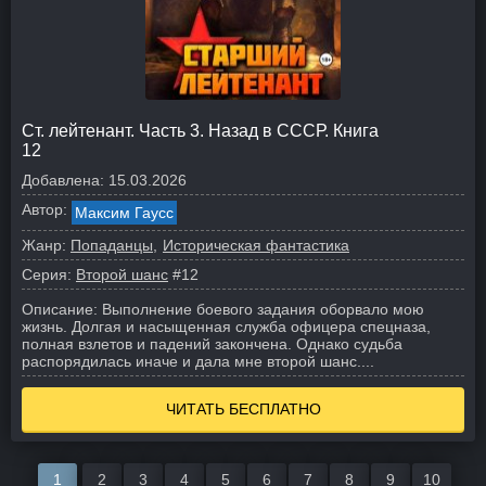
Ст. лейтенант. Часть 3. Назад в СССР. Книга
12
Добавлена:
15.03.2026
Автор:
Максим Гаусс
Жанр:
Попаданцы
Историческая фантастика
Серия:
Второй шанс
#12
Описание:
Выполнение боевого задания оборвало мою
жизнь. Долгая и насыщенная служба офицера спецназа,
полная взлетов и падений закончена. Однако судьба
распорядилась иначе и дала мне второй шанс.
...
ЧИТАТЬ БЕСПЛАТНО
1
2
3
4
5
6
7
8
9
10