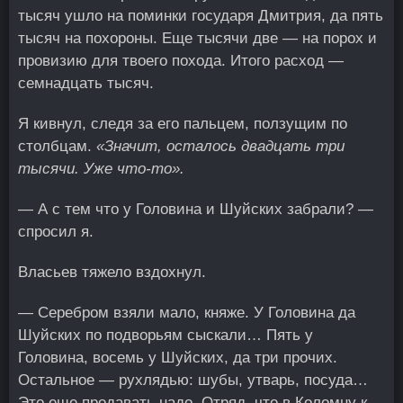
тысяч ушло на поминки государя Дмитрия, да пять
тысяч на похороны. Еще тысячи две — на порох и
провизию для твоего похода. Итого расход —
семнадцать тысяч.
Я кивнул, следя за его пальцем, ползущим по
столбцам.
«Значит, осталось двадцать три
тысячи. Уже что-то».
— А с тем что у Головина и Шуйских забрали? —
спросил я.
Власьев тяжело вздохнул.
— Серебром взяли мало, княже. У Головина да
Шуйских по подворьям сыскали… Пять у
Головина, восемь у Шуйских, да три прочих.
Остальное — рухлядью: шубы, утварь, посуда…
Это еще продавать надо. Отряд, что в Коломну к