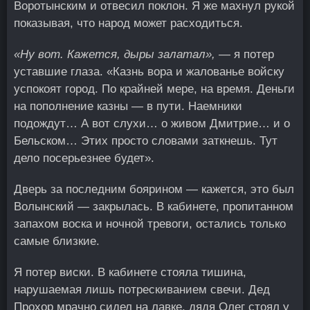
Воротынским и отвесил поклон. Я же махнул рукой
показывая, что народ может расходиться.
«Ну вот. Кажется, дыры залатал»,
— я потер
уставшие глаза. «Казнь вора и жалованье войску
успокоят город. По крайней мере, на время. Деньги
на пополнение казны — в пути. Наемники
подождут… А вот слухи… о живом Дмитрие… и о
Бельском… Этих просто словами заткнешь. Тут
дело посерьезнее будет».
Дверь за последним боярином — кажется, это был
Волынский — закрылась. В кабинете, пропитанном
запахом воска и ночной тревоги, остались только
самые близкие.
Я потер виски. В кабинете стояла тишина,
нарушаемая лишь потрескиванием свечи. Дед
Прохор мрачно сидел на лавке, дядя Олег стоял у