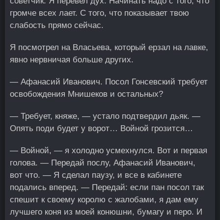
советчик. Я перевел дух. Начинать надо с того, что
громче всех лает. С того, что показывает твою
слабость прямо сейчас.
Я посмотрел на Власьева, который ерзал на лавке,
явно нервничая больше других.
— Афанасий Иванович. Посол Гонсевский требует
освобождения Мнишеков и остальных?
— Требует, княже, — устало подтвердил дьяк. —
Опять поди будет у ворот… Войной грозится…
— Войной, — я холодно усмехнулся. Вот и первая
голова. — Передай послу, Афанасий Иванович,
вот что. — Я сделал паузу, и все в кабинете
подались вперед. — Передай: если пан посол так
спешит к своему королю с жалобами, я дам ему
лучшего коня из моей конюшни, бумагу и перо. И