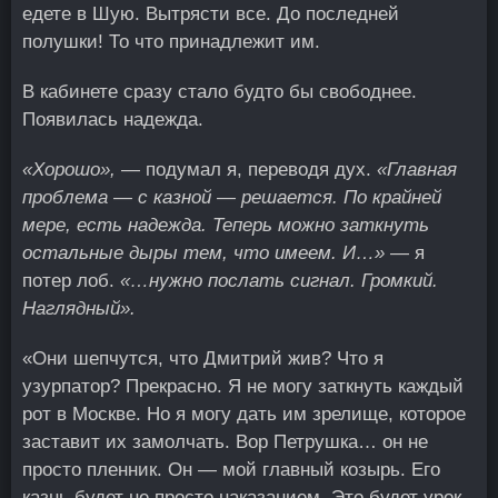
едете в Шую. Вытрясти все. До последней
полушки! То что принадлежит им.
В кабинете сразу стало будто бы свободнее.
Появилась надежда.
«Хорошо»,
— подумал я, переводя дух.
«Главная
проблема — с казной — решается. По крайней
мере, есть надежда. Теперь можно заткнуть
остальные дыры тем, что имеем. И…»
— я
потер лоб.
«…нужно послать сигнал. Громкий.
Наглядный».
«Они шепчутся, что Дмитрий жив? Что я
узурпатор? Прекрасно. Я не могу заткнуть каждый
рот в Москве. Но я могу дать им зрелище, которое
заставит их замолчать. Вор Петрушка… он не
просто пленник. Он — мой главный козырь. Его
казнь будет не просто наказанием. Это будет урок.