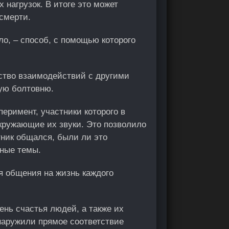
 нагрузок. В итоге это может
смерти.
ло, – способ, с помощью которого
ество взаимодействий с другими
тую болтовню.
еримент, участники которого в
кружающие их звуки. Это позволило
тник общался, были ли это
зные темы.
я общения на жизнь каждого
нь счастья людей, а также их
наружили прямое соответствие