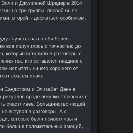
м Эпли и Джулианой Шредер в 2014
лены на три группы: первой было
ими, второй – держаться особняком,
удут чувствовать себя более
ако все получилось с точностью до
в, которые вступили в разговоры с
ения тех, кто оставался наедине с
аем испытать ничего хорошего от
тоит совсем иначе.
н Сандстром и Элизабет Данн в
х ритуалов вроде покупки стаканчика
ть счастливее. Большинство людей
 не вступая в разговоры. А с
юди, которые были приветливы и
али больше положительных эмоций,