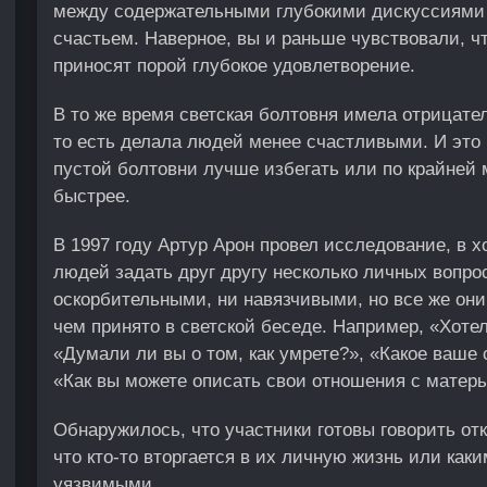
между содержательными глубокими дискуссиями 
счастьем. Наверное, вы и раньше чувствовали, чт
приносят порой глубокое удовлетворение.
В то же время светская болтовня имела отрицате
то есть делала людей менее счастливыми. И это 
пустой болтовни лучше избегать или по крайней 
быстрее.
В 1997 году Артур Арон провел исследование, в х
людей задать друг другу несколько личных вопро
оскорбительными, ни навязчивыми, но все же он
чем принято в светской беседе. Например, «Хоте
«Думали ли вы о том, как умрете?», «Какое ваше
«Как вы можете описать свои отношения с матер
Обнаружилось, что участники готовы говорить отк
что кто-то вторгается в их личную жизнь или как
уязвимыми.