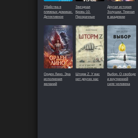
Убийства в
Звездная
Другая история
пляжных домиках.
Кровь-10.
Золушки. Темная
Детективное
Прозрачные
в академии
агентство
Дороги
Светлых
«Благотворительный
магазин»
Орден Лино. Эра
Шторм Z. У вас
Выбор. О свободе
исполнения
нет других нас
и внутренней
желаний
силе человека