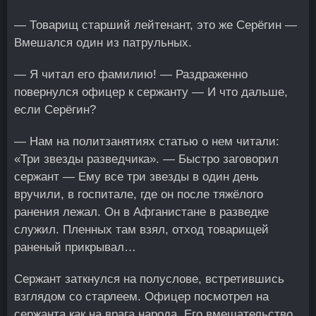
— Товарищ старший лейтенант, это же Серёгин —
Вмешался один из патрульных.
— Я читал его фамилию! — Раздраженно
повернулся офицер к сержанту — И что дальше,
если Серёгин?
— Нам на политзанятиях статью о нем читали:
«Три звезды разведчика». — Быстро заговорил
сержант — Ему все три звезды в один день
вручили, в госпитале, где он после тяжёлого
ранения лежал. Он в Афганистане в разведке
служил. Пленных там взял, отход товарищей
раненый прикрывал…
Сержант заткнулся на полуслове, встретившись
взглядом со старлеем. Офицер посмотрел на
сержанта как на врага народа. Его вмешательство