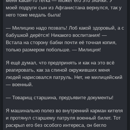
меня какая-то тетка — Может его это значки. У
моей подруги сын из Афганистана вернулся, так у
него тоже медаль была!
— Милицию надо позвать! Лоб какой здоровый, а с
бабушкой дерётся! Никакого воспитания! —
Встала на сторону бабки почти её точная копия,
только размером побольше. — Милиция!
Я ещё думал, что предпринять и как на это всё
реагировать, как за спиной окруживших меня
людей нарисовался патруль. Нет, не милицейский
— военный.
— Товарищ старшина, предъявите документы!
Я машинально полез во внутренний карман кителя
и протянул старшему патруля военный билет. Тот
раскрыл его без особого интереса, он бегло