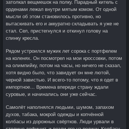
затолкал вещмешок на полку. Парадный китель с
орденами лежал внутри мятым комом. От одной
мысли об этом становилось противно, но
вытаскивать его и аккуратно складывать я уже не
стал. Сел, пристегнулся и откинул голову на
спинку кресла.
Рядом устроился мужик лет сорока с портфелем
на коленях. Он посмотрел на мои кроссовки, потом
на олимпийку, потом на часы, но ничего не сказал,
хотя видно было, что завидует он мне лютой,
черной завистью. И всего-то потому, что я одет в
импортное… Времена впереди страну ждали
суровые, и начинались они уже сейчас.
Самолёт наполнялся людьми, шумом, запахом
духов, табака, мокрой одежды и копчённой
колбасы из дорожных свёртков. Люди урвали в
столице дефицит, и везли его на родину. Колбасу