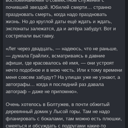
воспоминаниями о совместном служении с
почившей звездой. Юбилей смерти… странно
праздновать смерть, когда надо праздновать
жизнь. Но до круглой даты ещё ждать и ждать,
экспонаты залежатся, да и актёра забудут. Вот и
состряпали выставку.
«Лет через двадцать, — надеюсь, что не раньше,
— думала Грайлих, всматриваясь в давние
афиши, где красовалось её имя, — они устроят
нечто подобное и в мою честь. Или к тому времени
меня совсем забудут? На улицах уже не узнают, а
автографы… когда я последний раз давала
автограф – даже не припомню».
Очень хотелось в Болтужев, в почти обжитый
деревянный домик у Лысой горы. Там не надо
фланировать с бокалами, там можно есть плюшки,
смеяться и обсуждать с подругами какие-то