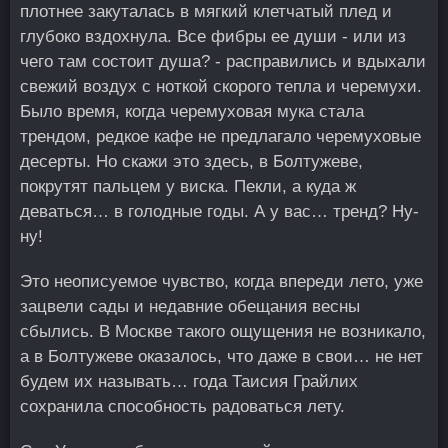
плотнее закуталась в мягкий клетчатый плед и
глубоко вздохнула. Все фибры ее души - или из
чего там состоит душа? - расправились и вдыхали
свежий воздух с ноткой скорого тепла и черемухи.
Было время, когда черемуховая мука стала
трендом, редкое кафе не предлагало черемуховые
десерты. Но скажи это здесь, в Болтужеве,
покрутят пальцем у виска. Пекли, а куда ж
деваться… в голодные годы. А у вас… тренд? Ну-
ну!
Это неописуемое чувство, когда впереди лето, уже
зацвели сады и недавние обещания весны
сбылись. В Москве такого ощущения не возникало,
а в Болтужеве оказалось, что даже в свои… не нет
будем их называть… года Таисия Грайлих
сохранила способность радоваться лету.