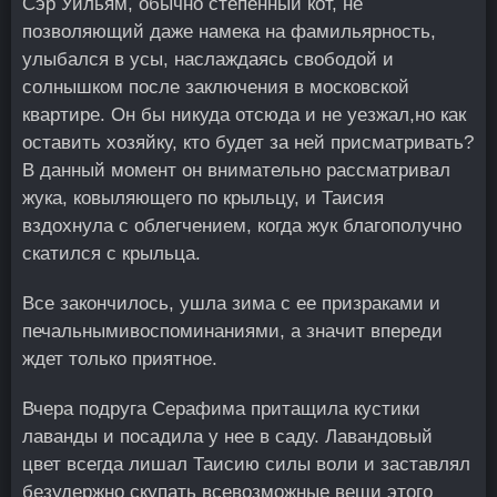
Сэр Уильям, обычно степенный кот, не
позволяющий даже намека на фамильярность,
улыбался в усы, наслаждаясь свободой и
солнышком после заключения в московской
квартире. Он бы никуда отсюда и не уезжал,но как
оставить хозяйку, кто будет за ней присматривать?
В данный момент он внимательно рассматривал
жука, ковыляющего по крыльцу, и Таисия
вздохнула с облегчением, когда жук благополучно
скатился с крыльца.
Все закончилось, ушла зима с ее призраками и
печальнымивоспоминаниями, а значит впереди
ждет только приятное.
Вчера подруга Серафима притащила кустики
лаванды и посадила у нее в саду. Лавандовый
цвет всегда лишал Таисию силы воли и заставлял
безудержно скупать всевозможные вещи этого