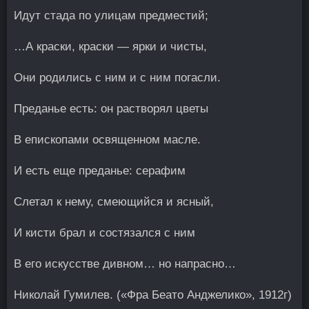
Идут стада по улицам предместий;
…А краски, краски — ярки и чисты,
Они родились с ним и с ним погасли.
Преданье есть: он растворял цветы
В епископами освященном масле.
И есть еще преданье: серафим
Слетал к нему, смеющийся и ясный,
И кисти брал и состязался с ним
В его искусстве дивном… но напрасно…
Николай Гумилев. («Фра Беато Анджелико», 1912г)