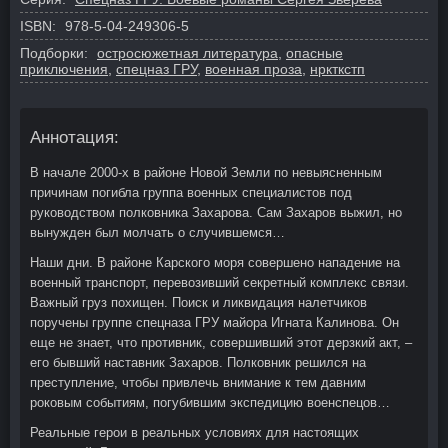
ISBN:
978-5-04-249306-5
Подборки:
остросюжетная литература
,
опасные
приключения
,
спецназ ГРУ
,
военная проза
,
нркткстп
Аннотация:
В начале 2000-х в районе Новой Земли по невыясненным
причинам погибла группа военных специалистов под
руководством полковника Захарова. Сам Захаров выжил, но
вынужден был молчать о случившемся…
Наши дни. В районе Карского моря совершено нападение на
военный транспорт, перевозивший секретный комплекс связи.
Важный груз похищен. Поиск и ликвидация налетчиков
поручены группе спецназа ГРУ майора Игната Калинова. Он
еще не знает, что противник, совершивший этот дерзкий акт, –
его бывший наставник Захаров. Полковник решился на
преступление, чтобы привлечь внимание к тем давним
роковым событиям, погубившим экспедицию военспецов…
Реальные герои в реальных условиях для настоящих