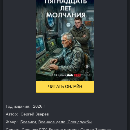
ЧИТАТЬ ОНЛАЙН
Год издания:
2026 г.
Автор:
Сергей Зверев
Жанр:
Боевики
,
Военное дело, Спецслужбы
Серия:
Спецназ ГРУ. Боевые романы Сергея Зверева