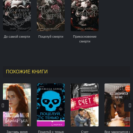
До самой смерти
Поцелуй смерти
Прикосновение
смерти
ПОХОЖИЕ КНИГИ
Заставь меня
Поцелуй с тенью
Счет
Все закончится на