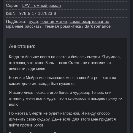
Серия:
LAV. Темный роман
ISBN:
978-5-17-187823-8
Подборки:
нуар
,
черная магия
,
самопожертвование
,
мрачные рассказы
,
темная романтика / dark romance
Аннотация:
Когда-то больше всего на свете я боялась смерти. Я думала,
что знаю, что такое боль… пока Смерть не отказался от
вечности ради меня.
Богини и Мойры использовали меня в своей игре – хотя на
самом деле им всегда был нужен он.
Я всего лишь пешка в игре богов и чудовищ. Теперь они
отняли у меня все и ждут, что я сломаюсь и покорно приму их
волю.
Но жертва Смерти не будет напрасной. Я найду способ
изменить свою судьбу. Даже если для этого мне придется
пойти против богов.