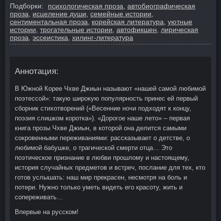
Подборки:
психологическая проза
,
автобиографическая
проза
,
исцеление души
,
семейные истории
,
сентиментальная проза
,
корейская литература
,
уютные
истории
,
трогательные истории
,
автофикшен
,
лирическая
проза
,
эссеистика
,
хилинг-литература
Аннотация:
В Южной Корее Чхве Джиын называют «нашей самой любимой
поэтессой»: такую широкую популярность принес ей первый
сборник стихотворений («Весенние ночи подходят к концу,
поэзия слишком коротка»). «Дорогое наше лето» – первая
книга прозы Чхве Джиын, в которой она делится самыми
сокровенными переживаниями: рассказывает о детстве, о
любимой бабушке, о трагической смерти отца… Это
поэтическое признание в любви прошлому и настоящему,
история случайных предметов и встреч, послание для тех, кто
готов услышать: наш мир прекрасен, несмотря на боль и
потери. Нужно только уметь видеть его красоту, жить и
сопереживать…
Впервые на русском!