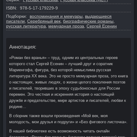
ISBN:
978-5-17-179229-9
Подборки:
воспоминания и мемуары
,
выдающиеся
писатели
,
Серебряный век
,
биографические романы
,
русская литература
,
мемуарная проза
,
Сергей Есенин
Аннотация:
«Роман без вранья» – труд, одним из центральных героев
которого стал Сергей Есенин – лучший друг и соратник
Мариенгофа, фигура, без которой немыслима русская
литература XX века. Это не просто мемуарная проза, это книга
о настоящих, живых людях, о жизни целого поколения поэтов
и писателей, творивших в эпоху судьбоносных для России
перемен. Это честная и искренняя история о настоящей
дружбе и предательстве, мире артистов и писателей, любви к
родине…
В сборник также вошли произведения «Мой век, моя
молодость, мои друзья и подруги» и «Без фигового листочка».
В нашей библиотеке есть возможность читать онлайн