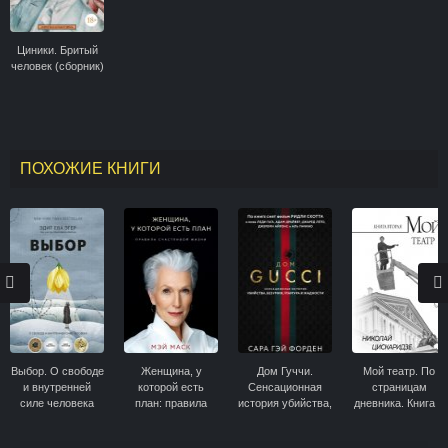
Циники. Бритый
человек (сборник)
ПОХОЖИЕ КНИГИ
Выбор. О свободе
Женщина, у
Дом Гуччи.
Мой театр. По
и внутренней
которой есть
Сенсационная
страницам
силе человека
план: правила
история убийства,
дневника. Книга II
счастливой жизни
безумия, гламура
и жадности