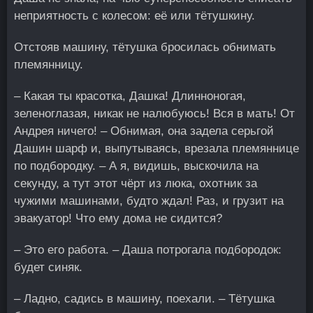
неприятность с колесом: её или тётушкину.
Отстояв машину, тётушка бросилась обнимать
племянницу.
– Какая ты красотка, Дашка! Длинноногая,
зеленоглазая, никак не налюбуюсь! Вся в мать! От
Андрея ничего! – Обнимая, она задела серьгой
Дашин шарф и, выпутываясь, врезала племяннице
по подбородку. – А я, видишь, выскочила на
секунду, а тут этот чёрт из люка, охотник за
чужими машинами, будто ждал! Раз, и грузит на
эвакуатор! Что ему дома не сидится?
– Это его работа. – Даша потрогала подбородок:
будет синяк.
– Ладно, садись в машину, поехали. – Тётушка