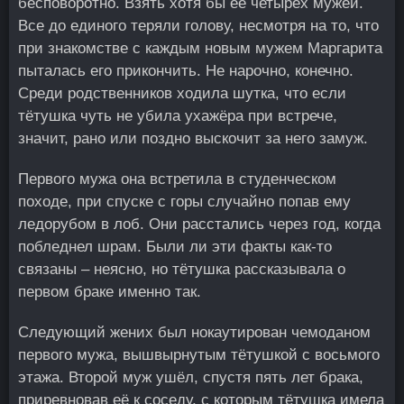
бесповоротно. Взять хотя бы её четырёх мужей.
Все до единого теряли голову, несмотря на то, что
при знакомстве с каждым новым мужем Маргарита
пыталась его прикончить. Не нарочно, конечно.
Среди родственников ходила шутка, что если
тётушка чуть не убила ухажёра при встрече,
значит, рано или поздно выскочит за него замуж.
Первого мужа она встретила в студенческом
походе, при спуске с горы случайно попав ему
ледорубом в лоб. Они расстались через год, когда
побледнел шрам. Были ли эти факты как-то
связаны – неясно, но тётушка рассказывала о
первом браке именно так.
Следующий жених был нокаутирован чемоданом
первого мужа, вышвырнутым тётушкой с восьмого
этажа. Второй муж ушёл, спустя пять лет брака,
приревновав её к соседу, с которым тётушка имела