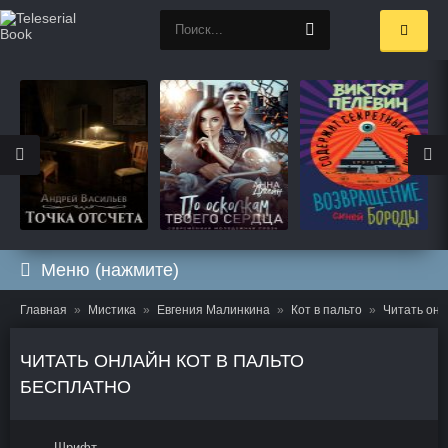
Меню (нажмите)
Главная
Мистика
Евгения Малинкина
Кот в пальто
Читать онл
ЧИТАТЬ ОНЛАЙН КОТ В ПАЛЬТО
БЕСПЛАТНО
Шрифт