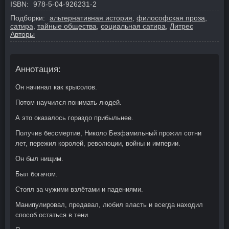
ISBN:
978-5-04-926231-2
Подборки:
альтернативная история
,
философская проза
,
сатира
,
тайные общества
,
социальная сатира
,
Литрес
Авторы
Аннотация:
Он начинал как крысолов.
Потом научился понимать людей.
А это оказалось гораздо прибыльнее.
Получив бессмертие, Николо Безфамильный прожил сотни
лет, пережил королей, революции, войны и империи.
Он был нищим.
Был богачом.
Стоял за чужими взлётами и падениями.
Манипулировал, предавал, любил власть и всегда находил
способ остаться в тени.