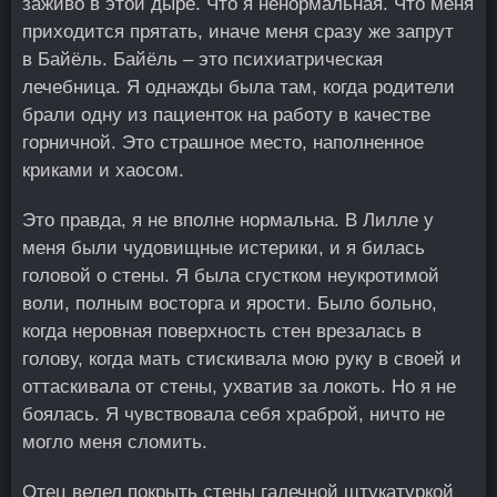
заживо в этой дыре. Что я ненормальная. Что меня
приходится прятать, иначе меня сразу же запрут
в Байёль. Байёль – это психиатрическая
лечебница. Я однажды была там, когда родители
брали одну из пациенток на работу в качестве
горничной. Это страшное место, наполненное
криками и хаосом.
Это правда, я не вполне нормальна. В Лилле у
меня были чудовищные истерики, и я билась
головой о стены. Я была сгустком неукротимой
воли, полным восторга и ярости. Было больно,
когда неровная поверхность стен врезалась в
голову, когда мать стискивала мою руку в своей и
оттаскивала от стены, ухватив за локоть. Но я не
боялась. Я чувствовала себя храброй, ничто не
могло меня сломить.
Отец велел покрыть стены галечной штукатуркой