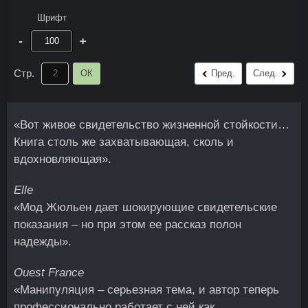
Шрифт
-
+
Стр.
ОК
Пред.
След.
«Вот живое свидетельство жизненной стойкости…
Книга столь же захватывающая, сколь и
вдохновляющая».
Elle
«Мод Жюльен дает шокирующие свидетельские
показания – но при этом ее рассказ полон
надежды».
Ouest France
«Манипуляция – серьезная тема, и автор теперь
профессионально работает с ней как