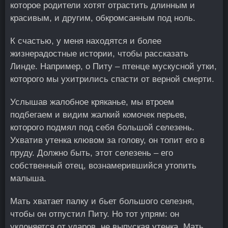
которое родители хотят отрастить длинным и
красивым, и другим, обкромсанным под ноль.
К счастью, у меня находятся и более
жизнерадостные истории, чтобы рассказать
Линде. Например, о Питу – птенце мускусной утки,
которого мы ухитрились спасти от верной смерти.
Услышав жалобное кряканье, мы втроем
подбегаем и видим жалкий комочек перьев,
которого подмял под себя большой селезень.
Ухватив утенка клювом за голову, он топит его в
пруду. Должно быть, этот селезень – его
собственный отец, вознамерившийся утопить
малыша.
Мать хватает палку и бьет большого селезня,
чтобы он отпустил Питу. Но тот упрям: он
уклоняется от ударов, не выпуская утенка. Мать