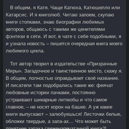
В общем, я Катя. Чаще Катюха, Катюшелло или
Катарсис. И я книголюб. Читаю запоем, скупаю
книги стопками, знаю биографии любимых
авторов, общаюсь с такими же ценителями
фэнтези в сети. И вот, в чате с себе подобными, я
и узнала новость – пишется очередная книга моего
любимого цикла.
Тот автор творил в издательстве «Призрачные
Миры». Загадочное и таинственное место, скажу я.
В общем, полностью оправдывает своё название.
И писатели там подобрались такие же: феячат
любовные истории пачками, постоянно
устраивают шикарные литмобы и что самое
главное, – не носят корон на башке. А уж какие
книги выпускают – залюбуешься! Листочки белые,
обложки твердые, а запа-ах… Что может быть
приятнее запаха свеженапечатанной книги?!