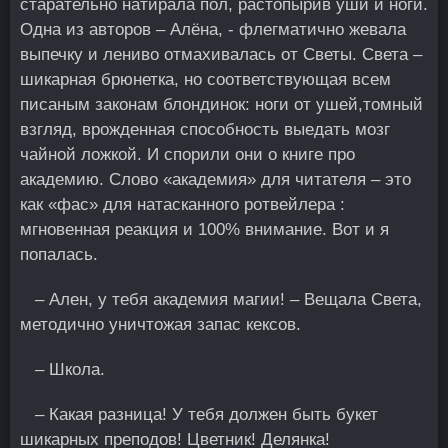
старательно натирала пол, растопырив уши и ноги.
Одна из авторов – Алёна, - флегматично жевала
выпечку и лениво отмахивалась от Светы. Света –
шикарная брюнетка, но соответствующая всем
писаным законам блондинок: ноги от ушей,томный
взгляд, врожденная способность выедать мозг
чайной ложкoй. И спорили они о книге про
академию. Слово «академия» для читателя – это
как «фас» для натасканного ротвейлера :
мгновенная реакция и 100% внимание. Вот и я
попалась.
– Ален, у тебя академия магии! – Вещала Света,
методично уничтожая запас кексов.
– Школа.
– Какая разница! У тебя должен быть букет
шикарных преподов! Цветник! Делянка!