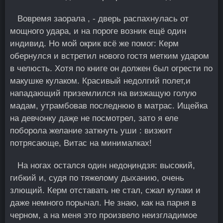
Вовремя заорала , - дверь распахнулась от
мощного удара, и на пороге возник ещё один
индивид. Но мой окрик всё же помог: Керм
обернулся и встретил нового гостя метким ударом
в челюсть. Хотя по книге он должен был огрести по
макушке кулаком. Красивый недолгий полет,и
нападающий приземлился на визжащую голую
мадам, утрамбoвав последнюю в матрас. Ищейка
на девчонку даҗе не посмотрел, зато я еле
поборола желание заткнуть уши : визжит
потрясающе, Витас на минималках!
На ногах оcтался oдин недоңиндзя: высокий,
гибкий и, судя по тяжелому дыханию, очень
злющий. Керм отставать не стал, сжал кулаки и
даже немного порычал. Не знаю, как на парня в
черном, а на меня это произвело неизгладимое