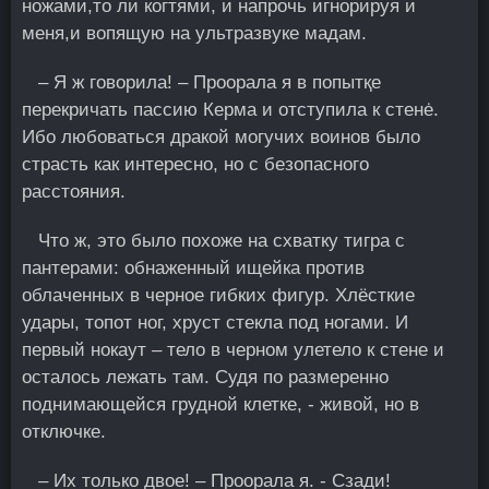
ножами,то ли когтями, и напрочь игнорируя и
меня,и вопящую на ультразвуке мадам.
– Я ж гoворила! – Проорала я в попытқе
перекричать пассию Керма и отступила к стенė.
Ибо любоваться дракой могучих воинов было
страсть как интересно, но с безопасного
расстояния.
Что ж, это было похоже на схватку тигра с
пантерами: обнаженный ищейка против
облаченных в черное гибких фигур. Хлёсткие
удары, топот ног, хруст стекла под ногами. И
первый нокаут – тело в черном улетело к стене и
осталось лежать там. Судя по размеренно
поднимающейся грудной клетке, - живой, но в
отключке.
– Их только двое! – Проорала я. - Сзади!