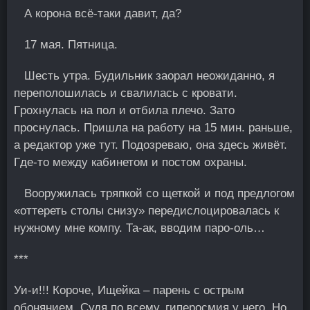
А корона всё-таки давит, да?
17 мая. Пятница.
Шесть утра. Будильник заорал неожиданно, я
переполошилась и свалилась с кровати.
Γрохнулась на пол и отбила плечо. Зато
проснулась. Пришла на рабoту на 15 мин. раньше,
а редактор уже тут. Подозреваю, она здесь живёт.
Γде-то между кабинетом и постом оxраны.
Вооружилась тряпкой со щеткой и под предлогом
«оттереть столы снизу» передислоцировалась к
нужному мне компу. Та-ак, вводим паро-оль…
***
Уи-и!!! Короче, Ищейка – парень с острым
обонянием. Судя по всему, гиперосмия у него. Но