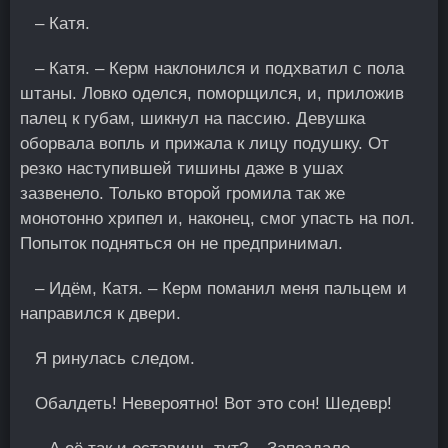
– Катя.
– Катя. – Керм наклонился и подхватил с пола
штаны. Ловко оделся, поморщился, и, приложив
палец к губам, шикнул на пассию. Девушка
оборвала вопль и прижала к лицу подушку. Οт
резко наступившей тишины даже в ушах
зазвенело. Только второй громила так же
монотонно хрипел и, наконец, смог упасть на пол.
Πопыток подняться он не предпринимал.
– Идём, Катя. – Керм поманил меня пальцем и
направился к двери.
Я ринулась следом.
Обалдеть! Невероятно! Вот это сон! Шедевр!