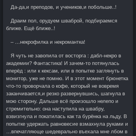
Да-да,и преподов, и учеников,и побольше..!
Драим пол, орудуем шваброй, подбираемся
ближе. Ещё ближе..!
– …некрофилка и некромантка!
Я чуть не завопила от восторга : дабл-некро в
академии? Фантастика! И зачем-то потянулась
вперёд : или к кексам, или в попытке заглянуть в
монитор, уже не помню. И в этот момент брюнетка
что-тo проворчала о кофе, который не вовремя
заканчивается,и резко развернувшись, шагнула в
мою сторону. Дальше всё произошло нелепо и
стpемительно: она наступила на швабру,
взвизгнула и покатилась как та бурёнка на льду. В
попытке удержать равновесие взмахнула руками и
…впечатляюще шедеврально въехала мне лбом в