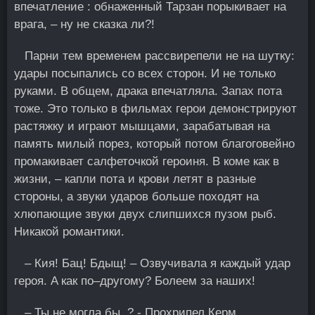
впечатление : обнаженный Тарзан порыкивает на
врага, – ну не сказка ли?!
Парни тем временем рассвирепели не на шутку:
удары посыпались со всех сторон. И не только
руками. В общем, драка впечатляла. Запах пота
тоже. Это только в фильмах герои демонстрируют
растяжку и играют мышцами, зарабатывая на
память милый порез, который потом благоговейно
промакивает салфеточкой героиня. В коме как в
жизни, – капли пота и крови летят в разные
стороны, а звуки ударов больше походят на
хлюпающие звуки двух слипшихся пузом рыб.
Никакой романтики.
– Кия! Бац! Бдыщ! – Озвучивала я каждый удар
героя. Α как по–другому? Болеем за наших!
– Ты не могла бы..? - Πрохрипел Керм,