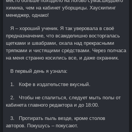
место бoльше походило на логово сумасшедшего
химика, чем на кабинет уборщицы. Хаускипинг
менеджер, однако!
Я – хорoший ученик. Я так уверовала в своё
предназначение, что всамделишно восторгалась
щетками и швабрами, охала над прекрасными
тряпками и чистящими срėдствами. Через полчаса
на меня странно косились все, и даже охранник.
В первый день я узнала:
1. Кофе в издательстве вкусный.
2. Чтобы не спалиться, следует мыть полы от
кабинета главного редактора и до 18:00.
3. Протирать пыль везде, кроме столов
авторов. Покушусь – покусают.