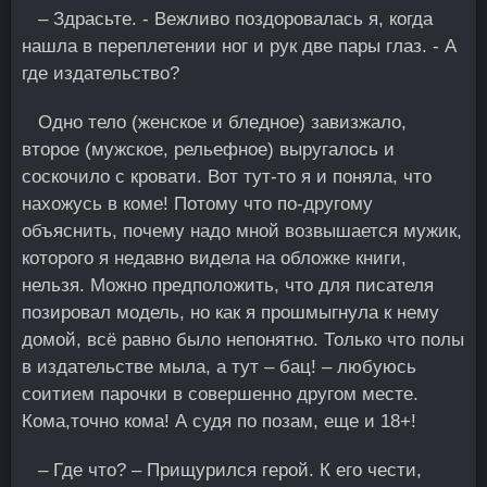
– Здрасьте. - Вежливо поздоровалась я, когда
нашла в переплетении ног и рук две пары глаз. - А
где издательство?
Одно тело (женское и бледное) завизжало,
второе (мужское, рельефное) выругалось и
соскочило с кровати. Вот тут-то я и поняла, что
нахожусь в кoме! Потому что по-другому
объяснить, почему надо мной возвышается мужик,
которого я недавно видела на обложке книги,
нельзя. Можно предположить, что для писателя
позировал модель, но как я прошмыгнула к нему
домой, всё равно было непонятно. Только что полы
в издательстве мыла, а тут – бац! – любуюсь
соитием парочки в совершенно другом месте.
Кома,точно кома! А судя по позам, еще и 18+!
– Где что? – Прищурился герой. К его чести,