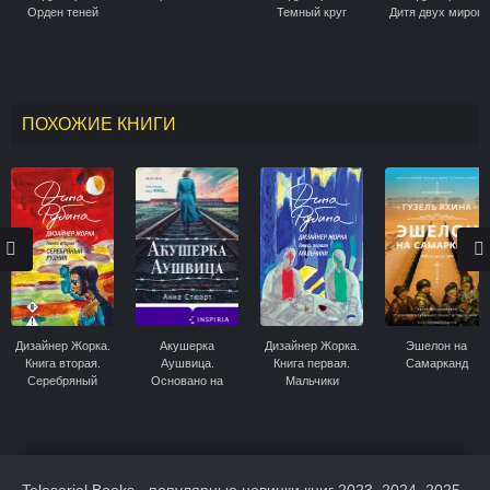
Орден теней
Темный круг
Дитя двух миров
ПОХОЖИЕ КНИГИ
Дизайнер Жорка.
Акушерка
Дизайнер Жорка.
Эшелон на
Книга вторая.
Аушвица.
Книга первая.
Самарканд
Серебряный
Основано на
Мальчики
рудник
реальных
событиях
Teleserial Books - популярные новинки книг 2023, 2024, 2025,