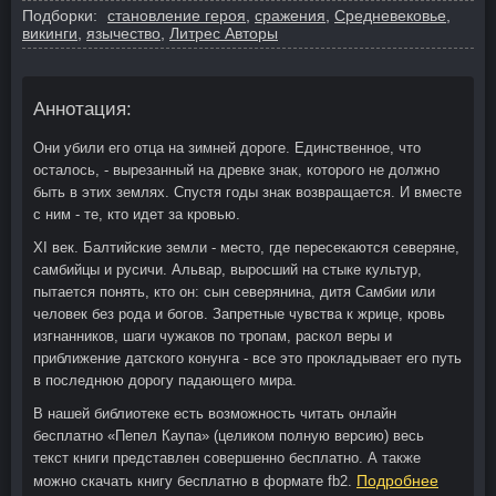
Подборки:
становление героя
,
сражения
,
Средневековье
,
викинги
,
язычество
,
Литрес Авторы
Аннотация:
Они убили его отца на зимней дороге. Единственное, что
осталось, - вырезанный на древке знак, которого не должно
быть в этих землях. Спустя годы знак возвращается. И вместе
с ним - те, кто идет за кровью.
XI век. Балтийские земли - место, где пересекаются северяне,
самбийцы и русичи. Альвар, выросший на стыке культур,
пытается понять, кто он: сын северянина, дитя Самбии или
человек без рода и богов. Запретные чувства к жрице, кровь
изгнанников, шаги чужаков по тропам, раскол веры и
приближение датского конунга - все это прокладывает его путь
в последнюю дорогу падающего мира.
В нашей библиотеке есть возможность читать онлайн
бесплатно «Пепел Каупа» (целиком полную версию) весь
текст книги представлен совершенно бесплатно. А также
Подробнее
можно скачать книгу бесплатно в формате fb2.