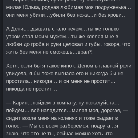
милая Юлька, родная любимая моя подруженька…
они меня убили…убили без ножа…и без крови…
А Денис…дышать стало нечем…ты же только
утром стал моим мужем…ты же клялся мне в
любви до гроба и руки целовал и губы, говоря, что
жить без меня не сможешь…врал⁈
Хотя, если бы я такое кино с Деном в главной роли
увидела, я бы тоже выгнала его и никогда бы не
простила…никогда… и он меня не простит…
никогда не простит…
— Карин…пойдём в комнату, ну пожалуйста…
пойдём… всё наладится…милая моя, дорогая, —
сидит возле меня на коленях и тоже рыдает в
голос. — Мы со всем разберёмся, подруга…я
знаю, что это не ты, сейчас можно хоть что