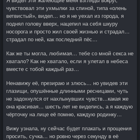
Я видел эти жалеющие меня взгляды вокруг,
чувствовал эти ухмылки за спиной, типа «олень
ветвистый», видел… но я не уехал из города, я
поднял голову вверх, нацепил на себя шкуру
носорога и просто жил своей жизнью и страдал…
страдал по ней, как последний пёс…
Как же ты могла, любимая… тебе со мной секса не
хватало? Как не хватало, если я улетал в небеса
вместе с тобой каждый раз…
Ненавижу её, презираю и злюсь… но увидев эти
глазищи, опушённые длинными ресницами, чуть
не задохнулся от нахлынувших чувств…какая же
она красивая… шесть лет не виделись, а я каждую
чёрточку на лице её помню, каждую родинку…
Вижу узнала, ну сейчас будет плакать и прощения
просить, сучка… но ровно через секунду в её