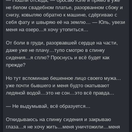
— Пошли отсюда, — бросаю Юле и прямо в уже
не белом свадебном платье, разорванном сбоку и
снизу, ковыляю обратно к машине, сдёргиваю с
себя фату и швыряю её на землю… — Юль, увези
меня на озеро…я хочу утопиться…
От боли в груди, разорвавшей сердце на части,
даже уже не плачу…тупо смотрю в спинку
сидения…я сплю? Проснусь и всё будет как
прежде?
Но тут вспоминаю бешенное лицо своего мужа…
уже почти бывшего и меня будто окатывают
ледяной водой…это не сон…это всё правда…
— Не выдумывай, всё образуется…
Откидываюсь на спинку сидения и закрываю
глаза…я не хочу жить…меня уничтожили…меня