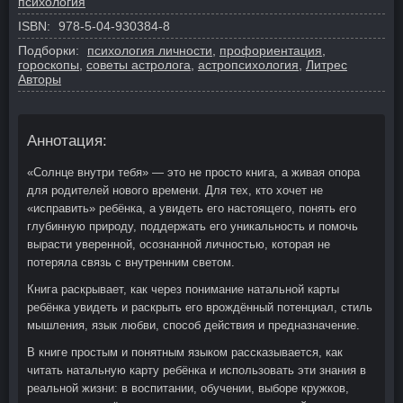
психология
ISBN:
978-5-04-930384-8
Подборки:
психология личности
,
профориентация
,
гороскопы
,
советы астролога
,
астропсихология
,
Литрес
Авторы
Аннотация:
«Солнце внутри тебя» — это не просто книга, а живая опора
для родителей нового времени. Для тех, кто хочет не
«исправить» ребёнка, а увидеть его настоящего, понять его
глубинную природу, поддержать его уникальность и помочь
вырасти уверенной, осознанной личностью, которая не
потеряла связь с внутренним светом.
Книга раскрывает, как через понимание натальной карты
ребёнка увидеть и раскрыть его врождённый потенциал, стиль
мышления, язык любви, способ действия и предназначение.
В книге простым и понятным языком рассказывается, как
читать натальную карту ребёнка и использовать эти знания в
реальной жизни: в воспитании, обучении, выборе кружков,