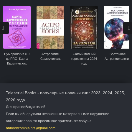
Нумерология с 0
Астрология.
Самый полный
Восточная
до PRO. Карта
Самоучитель
гороскоп на 2024
Астропсихология
Кармических
год.
Программ
Астрологический
прогноз для всех
знаков Зодиака
Teleserial Books - популярные новинки книг 2023, 2024, 2025,
2026 года.
Для правообладателей.
Если вы обнаружили незаконные материалы или нарушение
авторских прав, то просим вас прислать жалобу на
bbbookcomplaints@gmail.com