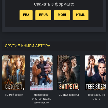
Скачать в формате:
FB2
EPUB
MOBI
HTML
ДРУГИЕ КНИГИ АВТОРА
Ты мой секрет
Новогоднее
Сметая запреты
Тебе здесь не
счастье. Два по
место
цене одного