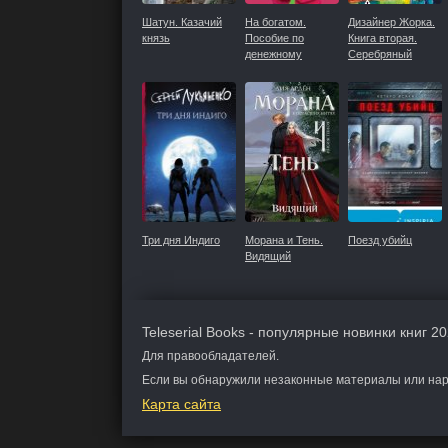
Шатун. Казачий
На богатом.
Дизайнер Жорка.
князь
Пособие по
Книга вторая.
денежному
Серебряный
мышлению
рудник
Три дня Индиго
Морана и Тень.
Поезд убийц
Видящий
Teleserial Books - популярные новинки книг 20
Для правообладателей.
Если вы обнаружили незаконные материалы или нару
Карта сайта