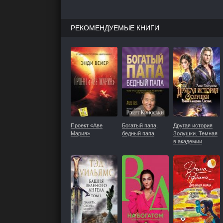
РЕКОМЕНДУЕМЫЕ КНИГИ
Проект «Аве
Богатый папа,
Другая история
Мария»
бедный папа
Золушки. Темная
в академии
Светлых