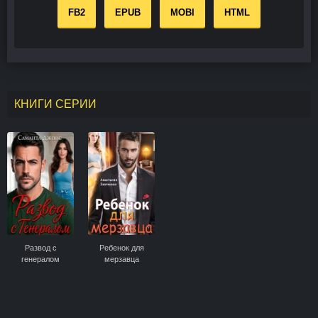
FB2
EPUB
MOBI
HTML
КНИГИ СЕРИИ
Развод с
Ребенок для
генералом
мерзавца