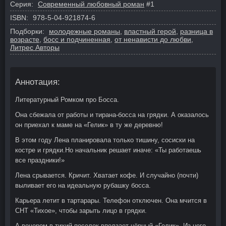
Серия:
Современный любовный роман
#1
ISBN:
978-5-04-921874-6
Подборки:
молодежные романы
,
властный герой
,
разница в
возрасте
,
босс и подчиненная
,
от ненависти до любви
,
Литрес Авторы
Аннотация:
Литературный Ромком про Босса.
Она сбежала от работы и тирана-босса на грядки. А оказалось
он приехал к маме на «Гелик» в ту же деревню!
В этом году Лена планировала только тишину, сосиски на
костре и грядки.Но начальник решает иначе: «Ты работаешь
все праздники!»
Лена срывается. Кричит. Хватает кофе. И случайно (почти)
выливает его на идеальную рубашку босса.
Карьера летит в тартарары. Телефон отключен. Она мчится в
СНТ «Тихое», чтобы зарыть лицо в грядки.
А вечером в тихий поселок вползает чёрный «Гелик». Из него