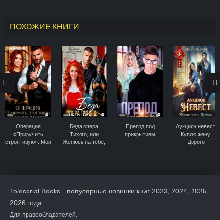
ПОХОЖИЕ КНИГИ
Операция
Беда опера
Препод под
Аукцион невест.
«Приручить
Тихого, или
прикрытием
Куплю жену.
строптивую». Моя
Женюсь на тебе,
Дорого
без шансов
рыжая
Teleserial Books - популярные новинки книг 2023, 2024, 2025,
2026 года.
Для правообладателей.