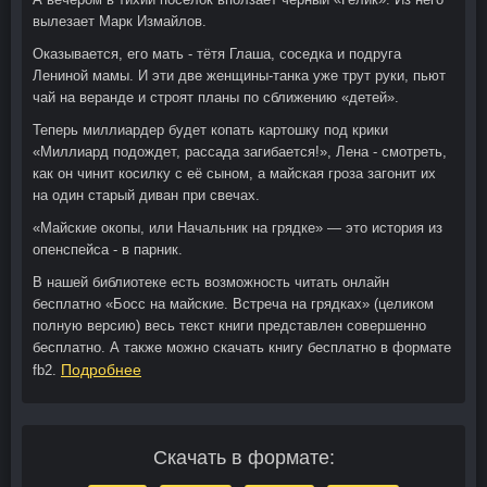
вылезает Марк Измайлов.
Оказывается, его мать - тётя Глаша, соседка и подруга
Лениной мамы. И эти две женщины-танка уже трут руки, пьют
чай на веранде и строят планы по сближению «детей».
Теперь миллиардер будет копать картошку под крики
«Миллиард подождет, рассада загибается!», Лена - смотреть,
как он чинит косилку с её сыном, а майская гроза загонит их
на один старый диван при свечах.
«Майские окопы, или Начальник на грядке» — это история из
опенспейса - в парник.
В нашей библиотеке есть возможность читать онлайн
бесплатно «Босс на майские. Встреча на грядках» (целиком
полную версию) весь текст книги представлен совершенно
бесплатно. А также можно скачать книгу бесплатно в формате
Подробнее
fb2.
Скачать в формате: