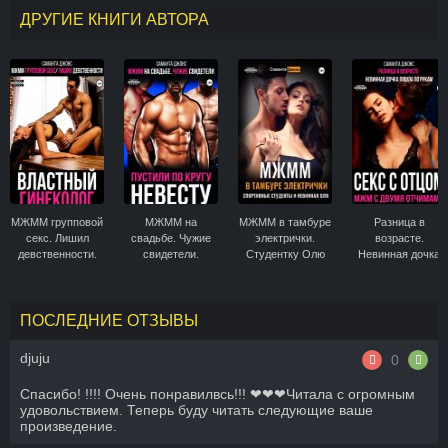
ДРУГИЕ КНИГИ АВТОРА
МЖММ групповой
МЖММ на
МЖММ в тамбуре
Разница в
секс. Лишил
свадьбе. Чужие
электрички.
возрасте.
девственности.
свидетели.
Студентку Олю
Невинная дочка
Властный
Пустили по кругу
пустили по кругу
пошла по рукам.
гинеколог
невесту
Секс с отцом.
МЖМ с двумя
ПОСЛЕДНИЕ ОТЗЫВЫ
отчимами
djuju
0
Спасибо! !!!! Очень понравилвсь!!! ❤❤❤Читала с огромным
удовольствием. Теперь буду читать следующие ваше
произведение.