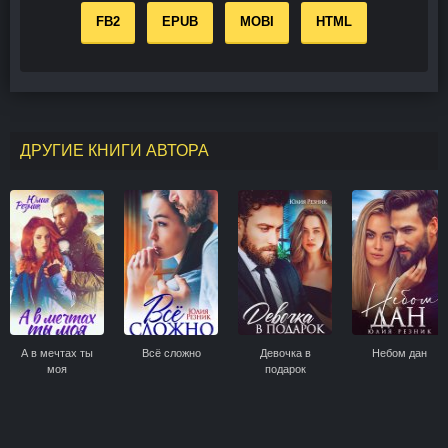
FB2
EPUB
MOBI
HTML
ДРУГИЕ КНИГИ АВТОРА
А в мечтах ты
Всё сложно
Девочка в
Небом дан
моя
подарок